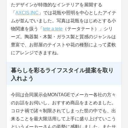
たデザインが特徴的なインテリアを展開する
「
AXCIS,INC
」では花瓶や照明を中心としたアイテ
ムが並んでいました。写真は花瓶をはじめとする小
物関連を扱う「
tete a tete
（テータテート）」シリ
ーズ。陶器製・木製・ガラス製と質感のジャンルは
豊富で、お部屋のテイストや花の種類によって柔軟
にアレンジできますね。
暮らしを彩るライフスタイル提案を取り
入れよう
今回は合同展示会MONTAGEでメーカー各社の方々
のお話をお伺いし、おすすめ商品をまとめました。
コロナ禍で諸々制限されてしまった世の中でも、出
来ることを最大限活用して上手に盛り上げていこう
というメーカーさんの姿勢に感動しました。またサ