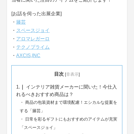
[お話を伺った出展企業]
・
籐芸
・
スペースジョイ
・
アロマレガーロ
・
テクノプライム
・
AXCIS,INC
目次
[
非表示
]
1.
インテリア雑貨メーカーに聞いた！今仕入
れるべきおすすめ商品は？
商品の包装資材まで環境配慮！エシカルな提案を
する「籐芸」
日常を彩るギフトにもおすすめのアイテムが充実
「スペースジョイ」