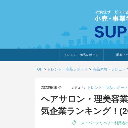
トレンド・商品レポート
開業ノ
トレンド・特集
人気ランキング
出展企業のおすすめ
商品体験・レビュー
暮らしの提案
開業までの道
開業知識・情
TOP
>
トレンド・商品レポート
>
商品体験・レビュー
2020/6/19 金
トレンド・商品レポート
カテゴリ：
ヘアサロン・理美容
気企業ランキング！(20
：
スーパーデリバリー利用者