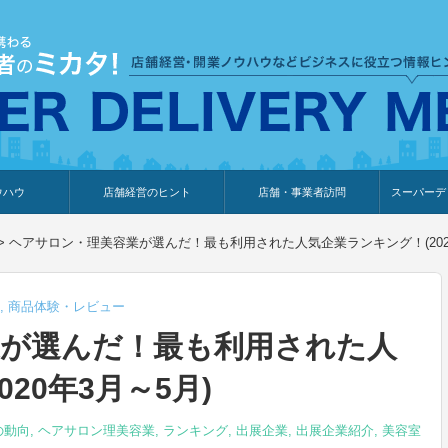
ウハウ
店舗経営のヒント
店舗・事業者訪問
スーパーデ
のり
報
ウェブ集客・販売促進
仕入れ
展示会情報
接客・販売
知識情報
販促カレンダー
集客・販売促進
アパレル店
カフェ・飲食店
ペットサロン
メーカー
他の業種
美容サロン
薬局
観光・ホテル旅館宿泊業
雑貨店
食料品店
SD export
お知らせ
イベント
セミナー
体験型イ
外部メデ
新規出展
>
ヘアサロン・理美容業が選んだ！最も利用された人気企業ランキング！(2020
,
商品体験・レビュー
業が選んだ！最も利用された人
20年3月～5月)
の動向
,
ヘアサロン理美容業
,
ランキング
,
出展企業
,
出展企業紹介
,
美容室