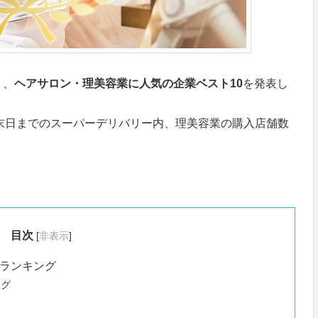
」、
ヘアサロン・理美容業に人気の企業ベスト10
を発表し
年5月末日までのスーパーデリバリー内、理美容業の購入店舗数
目次
[
非表示
]
ランキング
ング