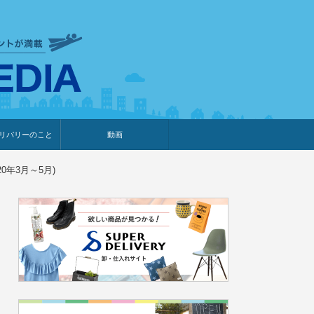
衣食住サービスに携わる小売
リバリーのこと
動画
・プレゼント企画
・調査レポート
ベント・動画告知
ィア掲載
メーカー
ライブコマース
年3月～5月)