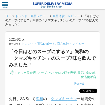
衣食住サー
TOP
>
トレンド・商品レポート
>
商品体験・レビュー
>
「今日はど
のスープにする？」陶和の「クマズキッチン」のスープ7味を飲んで
みました！
2020/6/2 火
トレンド・商品レポート
,
商品体験・レビュー
カテゴリ：
「今日はどのスープにする？」陶和の
「クマズキッチン」のスープ7味を飲んで
みました！
：
カフェ飲食店
,
スープ
,
ヘアサロン理美容業
,
陶和
,
食レポ
,
食品物販店
Pocket
先日、SNSにて
陶和
の「
クマズキッチン
一週間分の