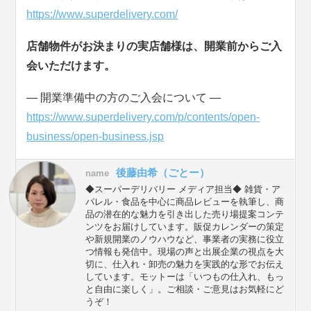
https://www.superdelivery.com/
店舗物件がお決まりの実店舗様は、開業前からご入
会いただけます。
― 開業準備中の方のご入会について ―
https://www.superdelivery.com/p/contents/open-
business/open-business.jsp
後藤由希（ごとー）
name
◆スーパーデリバリー メディア担当◆ 雑貨・ア
パレル・食品を中心に商品レビューを執筆し、商
品の潜在的な魅力を引き出した売り場提案コンテ
ンツをお届けしています。販促カレンダーの策定
や新規開業のノウハウなど、事業者の実務に役立
つ情報も発信中。現場の声と出展企業の視点を大
切に、仕入れ・卸売の魅力を実践的な形でお伝え
しています。モットーは「いつもの仕入れ、もっ
と自由に楽しく」。ご相談・ご意見はお気軽にど
うぞ！