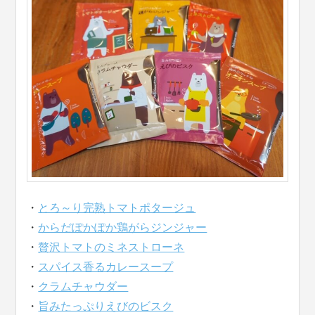
・
とろ～り完熟トマトポタージュ
・
からだぽかぽか鶏がらジンジャー
・
贅沢トマトのミネストローネ
・
スパイス香るカレースープ
・
クラムチャウダー
・
旨みたっぷりえびのビスク