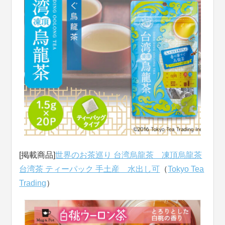
[掲載商品]
世界のお茶巡り 台湾烏龍茶 凍頂烏龍茶
台湾茶 ティーパック 手土産 水出し可
（
Tokyo Tea
Trading
）