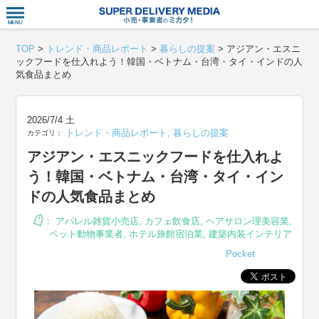
衣食住サー
TOP
>
トレンド・商品レポート
>
暮らしの提案
>
アジアン・エスニ
ックフードを仕入れよう！韓国・ベトナム・台湾・タイ・インドの人
気食品まとめ
2026/7/4 土
トレンド・商品レポート
,
暮らしの提案
カテゴリ：
アジアン・エスニックフードを仕入れよ
う！韓国・ベトナム・台湾・タイ・イン
ドの人気食品まとめ
：
アパレル雑貨小売店
,
カフェ飲食店
,
ヘアサロン理美容業
,
ペット動物事業者
,
ホテル旅館宿泊業
,
建築内装インテリア
Pocket