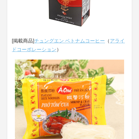
[掲載商品]
チュングエン ベトナムコーヒー
（
アライ
ドコーポレーション
）