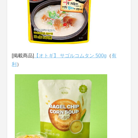
[掲載商品]
【オトギ】 サゴルコムタン 500g
（
有
利
）