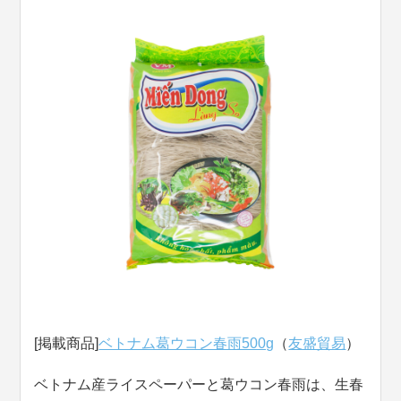
[掲載商品]
ベトナム葛ウコン春雨500g
（
友盛貿易
）
ベトナム産ライスペーパーと葛ウコン春雨は、生春