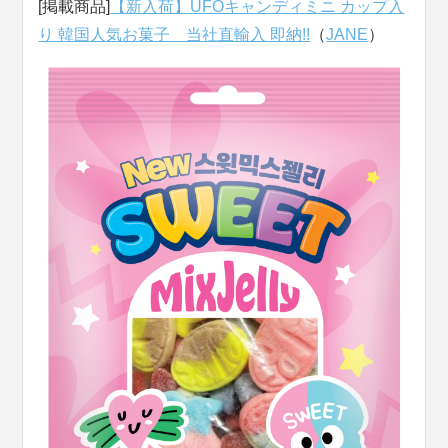
[掲載商品]
【新入荷】UFOキャンディミニ カップ入
り 韓国人気お菓子 当社直輸入 即納!!
（
JANE
）