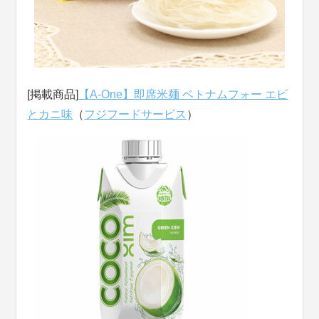
[掲載商品]
【A-One】即席米麺 ベトナムフォー エビ
とカニ味
（
フジフードサービス
）