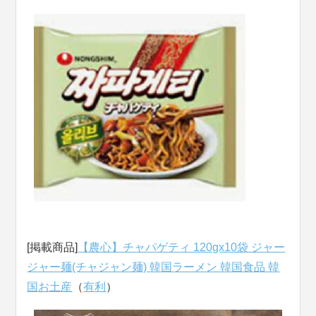
[掲載商品]
【農心】チャパゲティ 120gx10袋 ジャー
ジャー麺(チャジャン麺) 韓国ラーメン 韓国食品 韓
国お土産
（
有利
）