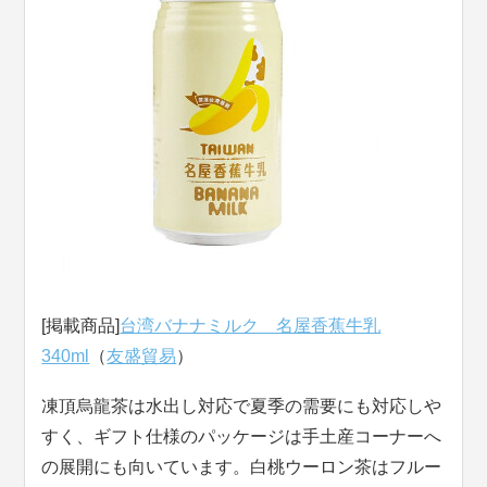
[掲載商品]
台湾バナナミルク 名屋香蕉牛乳
340ml
（
友盛貿易
）
凍頂烏龍茶は水出し対応で夏季の需要にも対応しや
すく、ギフト仕様のパッケージは手土産コーナーへ
の展開にも向いています。白桃ウーロン茶はフルー