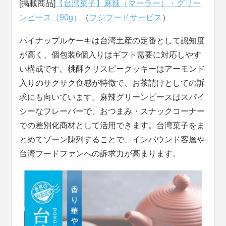
[掲載商品]
【台湾菓子】麻辣（マーラー）・グリー
ンピース（90g）
（
フジフードサービス
）
パイナップルケーキは台湾土産の定番として認知度
が高く、個包装6個入りはギフト需要に対応しやす
い構成です。桃酥クリスピークッキーはアーモンド
入りのサクサク食感が特徴で、お茶請けとしての訴
求にも向いています。麻辣グリーンピースはスパイ
シーなフレーバーで、おつまみ・スナックコーナー
での差別化商材として活用できます。台湾菓子をま
とめてゾーン陳列することで、インバウンド客層や
台湾フードファンへの訴求力が高まります。