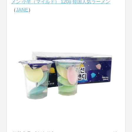
メン 小辛（マイルド） 120g 韓国人気ラーメン
（
JANE
）