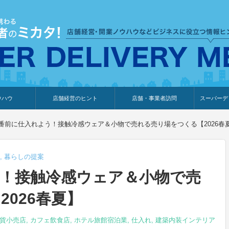
ウハウ
店舗経営のヒント
店舗・事業者訪問
スーパーデ
のり
報
ウェブ集客・販売促進
仕入れ
展示会情報
接客・販売
知識情報
販促カレンダー
集客・販売促進
アパレル店
カフェ・飲食店
ペットサロン
メーカー
他の業種
美容サロン
薬局
観光・ホテル旅館宿泊業
雑貨店
食料品店
SD export
お知らせ
イベント
セミナー
体験型イ
外部メデ
新規出展
番前に仕入れよう！接触冷感ウェア＆小物で売れる売り場をつくる【2026春
,
暮らしの提案
！接触冷感ウェア＆小物で売
026春夏】
貨小売店
,
カフェ飲食店
,
ホテル旅館宿泊業
,
仕入れ
,
建築内装インテリア