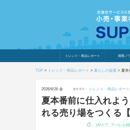
トレンド・商品レポート
開業ノ
トレンド・特集
人気ランキング
出展企業のおすすめ
商品体験・レビュー
暮らしの提案
開業までの道
開業知識・情
TOP
>
トレンド・商品レポート
>
暮らしの提案
>
夏本
2026/6/26 金
トレンド・商品レポート
カテゴリ：
夏本番前に仕入れよう
れる売り場をつくる【2
：
UVケア
,
アパレル雑