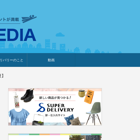
衣食住サービスに携わる小売
リバリーのこと
動画
・プレゼント企画
・調査レポート
ベント・動画告知
ィア掲載
メーカー
ライブコマース
夏】