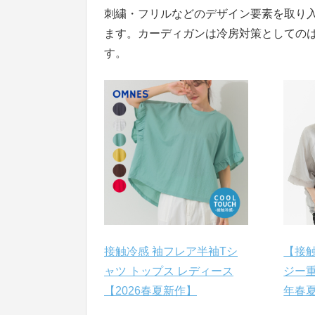
刺繍・フリルなどのデザイン要素を取り
ます。カーディガンは冷房対策としての
す。
接触冷感 袖フレア半袖Tシ
【接触
ャツ トップス レディース
ジー重
【2026春夏新作】
年春