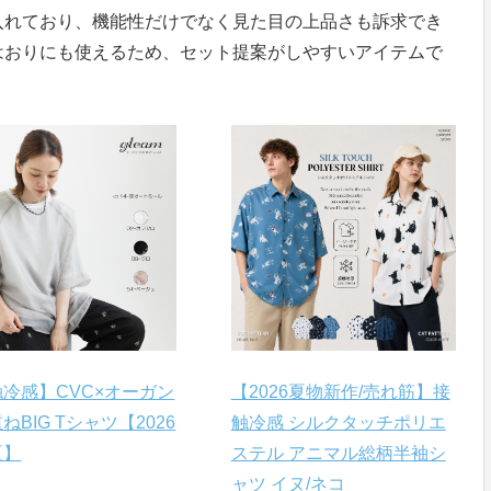
入れており、機能性だけでなく見た目の上品さも訴求でき
はおりにも使えるため、セット提案がしやすいアイテムで
冷感】CVC×オーガン
【2026夏物新作/売れ筋】接
ねBIG Tシャツ【2026
触冷感 シルクタッチポリエ
夏】
ステル アニマル総柄半袖シ
ャツ イヌ/ネコ