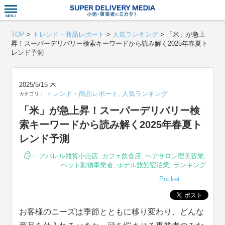
衣食住サー
TOP
>
トレンド・商品レポート
>
人気ランキング
>
「米」が急上
昇！スーパーデリバリー検索キーワードから読み解く2025年春夏ト
レンド予測
2025/5/15 木
トレンド・商品レポート
,
人気ランキング
カテゴリ：
「米」が急上昇！スーパーデリバリー検
索キーワードから読み解く2025年春夏ト
レンド予測
：
アパレル雑貨小売店
,
カフェ飲食店
,
ヘアサロン理美容業
,
ペット動物事業者
,
ホテル旅館宿泊業
,
ランキング
Pocket
お客様のニーズは季節とともに移り変わり、どんな