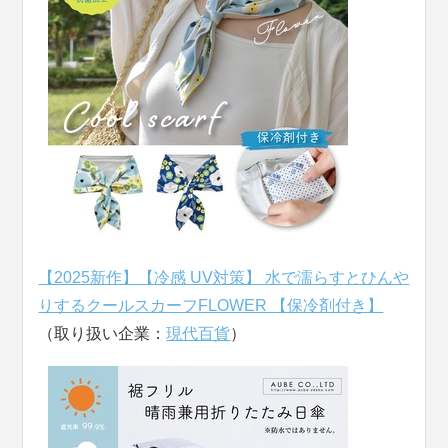
【2025新作】【冷感 UV対策】 水で濡らすとひんや
りするクールスカーフFLOWER 【保冷剤付き】
（取り扱い企業：
現代百貨
）