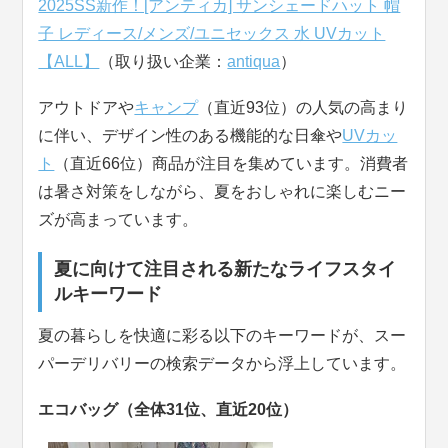
2025SS新作！[アンティカ] サンシェードハット 帽
子 レディース/メンズ/ユニセックス 水 UVカット
【ALL】
（取り扱い企業：
antiqua
）
アウトドアや
キャンプ
（直近93位）の人気の高まり
に伴い、デザイン性のある機能的な日傘や
UVカッ
ト
（直近66位）商品が注目を集めています。消費者
は暑さ対策をしながら、夏をおしゃれに楽しむニー
ズが高まっています。
夏に向けて注目される新たなライフスタイ
ルキーワード
夏の暮らしを快適に彩る以下のキーワードが、スー
パーデリバリーの検索データから浮上しています。
エコバッグ（全体31位、直近20位）