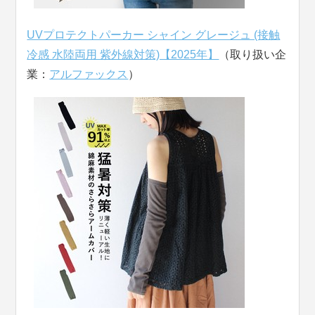
UVプロテクトパーカー シャイン グレージュ (接触
冷感 水陸両用 紫外線対策)【2025年】
（取り扱い企
業：
アルファックス
）