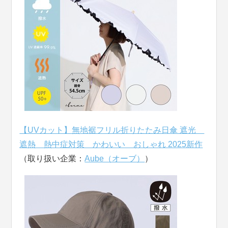
【UVカット】無地裾フリル折りたたみ日傘 遮光
遮熱 熱中症対策 かわいい おしゃれ 2025新作
（取り扱い企業：
Aube（オーブ）
）