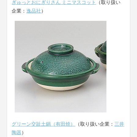
ぎゅっとおにぎりさん ミニマスコット
（取り扱い
企業：
逸品社
）
グリーン交趾土鍋（有田焼）
（取り扱い企業：
三井
陶器
）