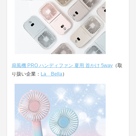
扇風機 PRO ハンディファン 夏用 首かけ 5way
（取
り扱い企業：
La Bella
）