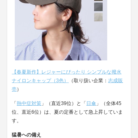
【春夏新作】レジャーにぴったり シンプルな撥水
ナイロンキャップ（3色）
（取り扱い企業：
志成販
売
）
「
熱中症対策
」（直近39位）と「
日傘
」（全体45
位、直近6位）は、夏の定番として急上昇していま
す。
猛暑への備え