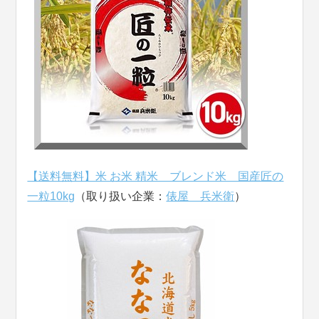
【送料無料】米 お米 精米 ブレンド米 国産匠の
一粒10kg
（取り扱い企業：
俵屋 兵米衛
）