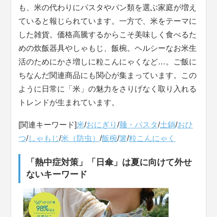
も、米の代わりにパスタやパン類を選ぶ家庭が増え
ていると報じられています。一方で、米をテーマに
した雑貨。価格高騰するからこそ美味しく食べるた
めの炊飯器具やしゃもじ、飯椀。ヘルシーなお米生
活のためにかさ増しに粒こんにゃくなど…。ご飯に
ちなんだ関連商品にも関心が集まっています。この
ように日常に「米」の魅力をさりげなく取り入れる
トレンドが生まれています。
[関連キーワード]
米
/
おにぎり
/
麺・パスタ
/
土鍋
/
おひ
つ
/
しゃもじ
/
米（防虫）
/
飯椀
/
箸
/
粒こんにゃく
「熱中症対策」「日傘」は夏に向けて外せ
ないキーワード