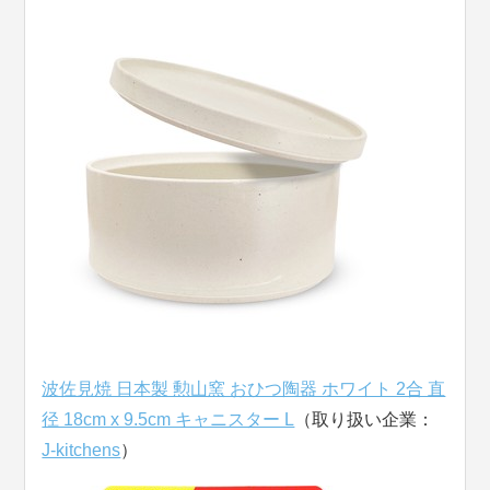
波佐見焼 日本製 勲山窯 おひつ陶器 ホワイト 2合 直
径 18cm x 9.5cm キャニスター L
（取り扱い企業：
J-kitchens
）