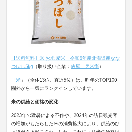
【送料無料】米 お米 精米 令和6年産北海道産なな
つぼし5kg
（取り扱い企業：
俵屋 兵米衛
）
「
米
」（全体13位、直近5位）は、昨年のTOP100
圏外から一気にランクインしています。
米の供給と価格の変化
2023年の猛暑による不作や、2024年の訪日観光客
の増加がもたらした米の消費拡大により、供給のひ
っ迫が引き起こされました。これにより米の価格は