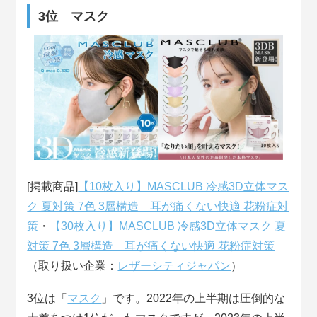
3位 マスク
[掲載商品]
【10枚入り】MASCLUB 冷感3D立体マス
ク 夏対策 7色 3層構造 耳が痛くない快適 花粉症対
策
・
【30枚入り】MASCLUB 冷感3D立体マスク 夏
対策 7色 3層構造 耳が痛くない快適 花粉症対策
（取り扱い企業：
レザーシティジャパン
）
3位は「
マスク
」です。2022年の上半期は圧倒的な