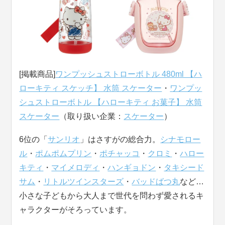
[掲載商品]
ワンプッシュストローボトル 480ml 【ハ
ローキティ スケッチ】 水筒 スケーター
・
ワンプッ
シュストローボトル 【ハローキティ お菓子】 水筒
スケーター
（取り扱い企業：
スケーター
）
6位の「
サンリオ
」はさすがの総合力。
シナモロー
ル
・
ポムポムプリン
・
ポチャッコ
・
クロミ
・
ハロー
キティ
・
マイメロディ
・
ハンギョドン
・
タキシード
サム
・
リトルツインスターズ
・
バッドばつ丸
など…
小さな子どもから大人まで世代を問わず愛されるキ
ャラクターがそろっています。