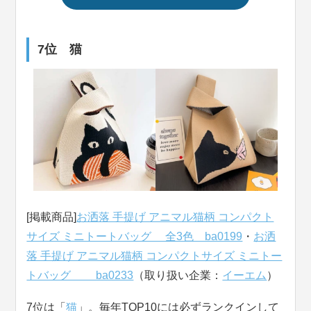
7位 猫
[掲載商品]
お洒落 手提げ アニマル猫柄 コンパクト
サイズ ミニトートバッグ 全3色 ba0199
・
お洒
落 手提げ アニマル猫柄 コンパクトサイズ ミニトー
トバッグ ba0233
（取り扱い企業：
イーエム
）
7位は「
猫
」。毎年TOP10には必ずランクインして