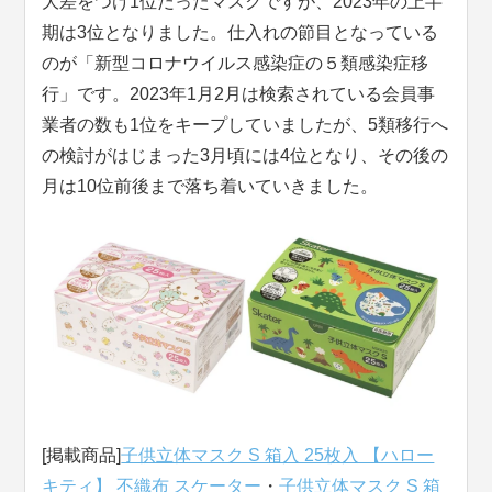
大差をつけ1位だったマスクですが、2023年の上半
期は3位となりました。仕入れの節目となっている
のが「新型コロナウイルス感染症の５類感染症移
行」です。2023年1月2月は検索されている会員事
業者の数も1位をキープしていましたが、5類移行へ
の検討がはじまった3月頃には4位となり、その後の
月は10位前後まで落ち着いていきました。
[掲載商品]
子供立体マスク S 箱入 25枚入 【ハロー
キティ】 不織布 スケーター
・
子供立体マスク S 箱