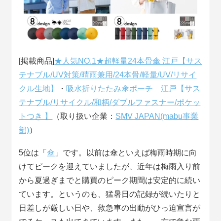
[掲載商品]
★人気NO.1★超軽量24本骨傘 江戸【サス
テナブル/UV対策/晴雨兼用/24本骨/軽量/UV/リサイ
クル生地】
・
吸水折りたたみ傘ポーチ 江戸【サス
テナブル/リサイクル/和柄/ダブルファスナー/ポケッ
トつき 】
（取り扱い企業：
SMV JAPAN(mabu事業
部)
）
5位は「
傘
」です。以前は傘といえば梅雨時期に向
けてピークを迎えていましたが、近年は梅雨入り前
から夏過ぎまでと購買のピーク期間は安定的に続い
ています。というのも、猛暑日の記録が続いたりと
日差しが厳しい日や、救急車の出動がひっ迫宣言が