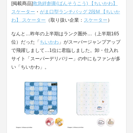
[掲載商品]
救急絆創膏(ばんそうこう) 【ちいかわ】
スケーター
・
がま口型ランチバッグ 2段M 【ちいか
わ】 スケーター
（取り扱い企業：
スケーター
）
なんと…昨年の上半期はランク圏外…（上半期165
位）だった「
ちいかわ
」がスーパージャンプアップ
で飛躍しまして…1位に君臨しました。卸・仕入れ
サイト「スーパーデリバリー」の中にもファンが多
い「ちいかわ」。