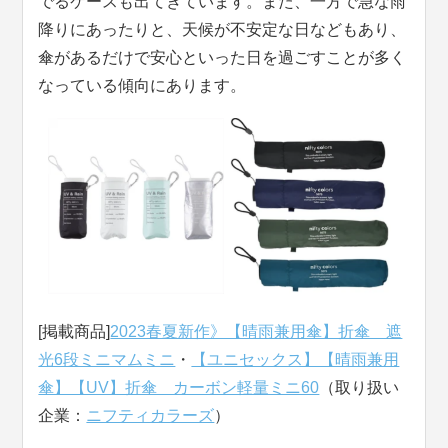
でるケースも出てきています。また、一方で急な雨
降りにあったりと、天候が不安定な日などもあり、
傘があるだけで安心といった日を過ごすことが多く
なっている傾向にあります。
[掲載商品]
2023春夏新作》【晴雨兼用傘】折傘 遮
光6段ミニマムミニ
・
【ユニセックス】【晴雨兼用
傘】【UV】折傘 カーボン軽量ミニ60
（取り扱い
企業：
ニフティカラーズ
）