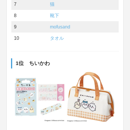
7
猫
8
靴下
9
mofusand
10
タオル
1位 ちいかわ