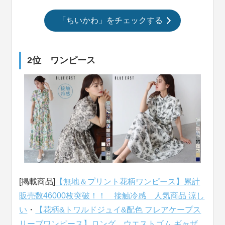
「ちいかわ」をチェックする
2位 ワンピース
[掲載商品]
【無地＆プリント花柄ワンピース】累計
販売数46000枚突破！！ 接触冷感 人気商品 涼し
い
・
【花柄&トワルドジュイ&配色 フレアケープス
リーブワンピース】ロング ウエストゴム ギャザ