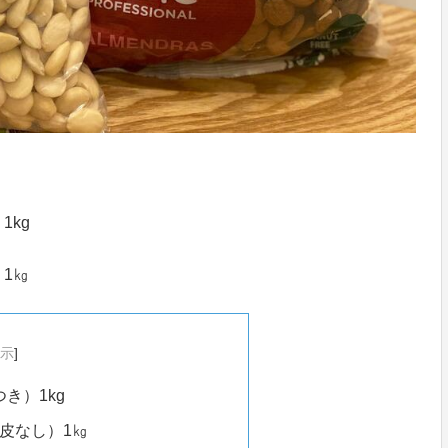
kg
1㎏
示
]
き）1kg
皮なし）1㎏