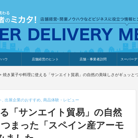
ウハウ
店舗経営のヒント
店舗・事業者訪問
スーパーデ
のり
報
ウェブ集客・販売促進
仕入れ
展示会情報
接客・販売
知識情報
販促カレンダー
集客・販売促進
アパレル店
カフェ・飲食店
ペットサロン
メーカー
他の業種
美容サロン
薬局
観光・ホテル旅館宿泊業
雑貨店
食料品店
SD export
お知らせ
イベント
セミナー
体験型イ
外部メデ
新規出展
>
焼き菓子や料理に使える「サンエイト貿易」の自然の美味しさがギュッとつ
ト
,
出展企業のおすすめ
,
商品体験・レビュー
る「サンエイト貿易」の自然
とつまった「スペイン産アーモ