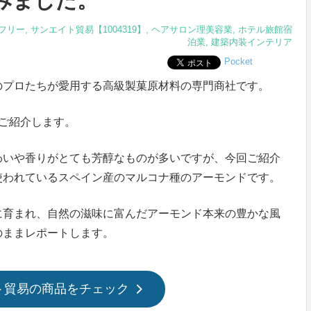
みました。
フリー
,
サンエイト貿易【1004319】
,
ヘアサロン理美容業
,
ホテル旅館宿
泊業
,
建築内装インテリア
Pocket
のプロたちが愛用する高級製菓原材料の専門商社です。
ご紹介します。
わいや香りがとても芳醇なものが多いですが、今回ご紹介
使われているスペイン産のマルコナ種のアーモンドです。
に育まれ、自然の滋味に富んだアーモンド本来の豊かな風
のままレポートします。
ト貿易の商品をチェック