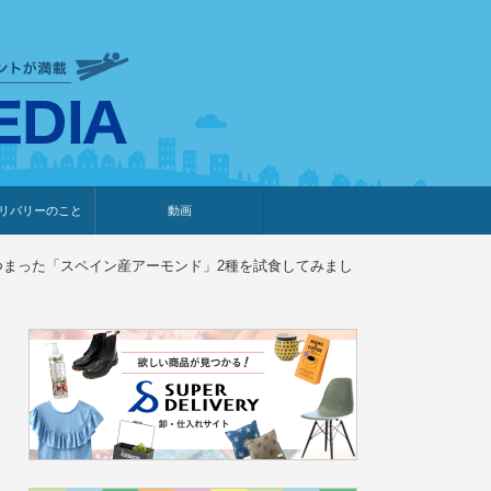
衣食住サービスに携わる小売
リバリーのこと
動画
・プレゼント企画
・調査レポート
ベント・動画告知
ィア掲載
メーカー
ライブコマース
まった「スペイン産アーモンド」2種を試食してみまし