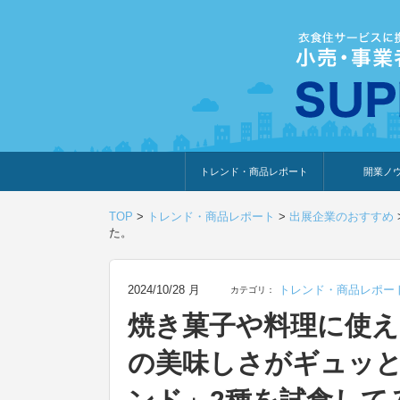
トレンド・商品レポート
開業ノ
トレンド・特集
人気ランキング
出展企業のおすすめ
商品体験・レビュー
暮らしの提案
開業までの道
開業知識・情
TOP
>
トレンド・商品レポート
>
出展企業のおすすめ
た。
2024/10/28 月
トレンド・商品レポー
カテゴリ：
焼き菓子や料理に使え
の美味しさがギュッ