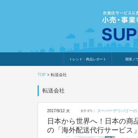
トレンド・商品レポート
開業ノ
トレンド・特集
人気ランキング
出展企業のおすすめ
商品体験・レビュー
暮らしの提案
開業までの道
開業知識・情
TOP
>
転送会社
転送会社
2017/9/12 火
スーパーデリバリーの
カテゴリ：
日本から世界へ！日本の商
の「海外配送代行サービス」