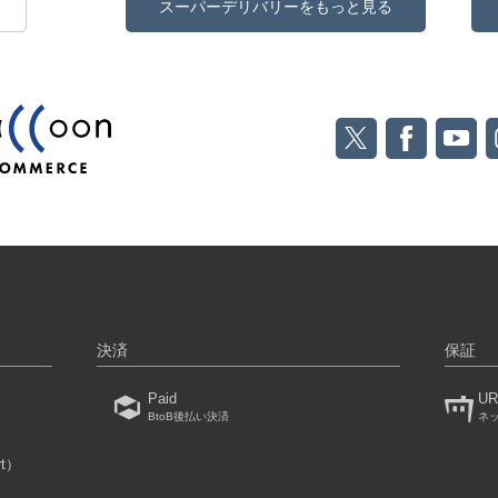
スーパーデリバリーをもっと見る
決済
保証
Paid
UR
BtoB後払い決済
ネ
rt）