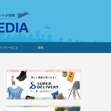
衣食住サービスに携わる小売
リバリーのこと
動画
・プレゼント企画
・調査レポート
ベント・動画告知
ィア掲載
メーカー
ライブコマース