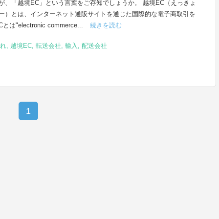
が、「越境EC」という言葉をご存知でしょうか。 越境EC（えっきょ
ー）とは、インターネット通販サイトを通じた国際的な電子商取引を
は"electronic commerce...
続きを読む
れ
,
越境EC
,
転送会社
,
輸入
,
配送会社
1