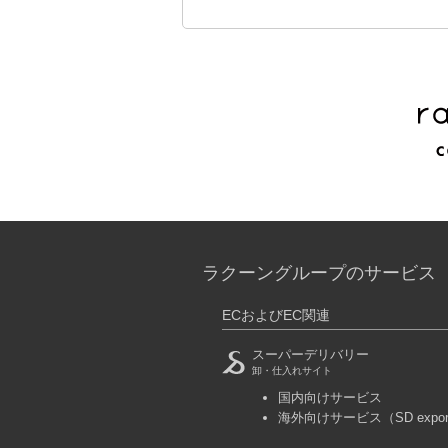
ラクーングループのサービス
ECおよびEC関連
スーパーデリバリー
卸・仕入れサイト
国内向けサービス
海外向けサービス
（SD expo