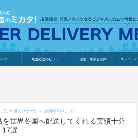
ウハウ
店舗経営のヒント
店舗・事業者訪問
スーパーデ
のり
報
ウェブ集客・販売促進
仕入れ
展示会情報
接客・販売
知識情報
販促カレンダー
集客・販売促進
アパレル店
カフェ・飲食店
ペットサロン
メーカー
他の業種
美容サロン
薬局
観光・ホテル旅館宿泊業
雑貨店
食料品店
SD export
お知らせ
イベント
セミナー
体験型イ
外部メデ
新規出展
こと
,
店舗向けサービス
,
店舗経営のヒント
品を世界各国へ配送してくれる実績十分
17選