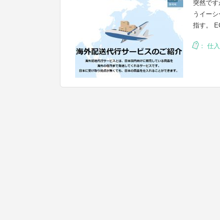
突然です
うイーシ
指す。 ECと
：
仕入