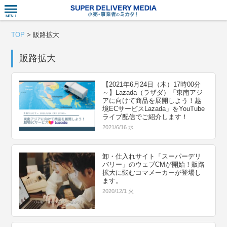
衣食住サー
TOP
>
販路拡大
販路拡大
【2021年6月24日（木）17時00分
～】Lazada（ラザダ）「東南アジ
アに向けて商品を展開しよう！越
境ECサービスLazada」をYouTube
ライブ配信でご紹介します！
2021/6/16 水
卸・仕入れサイト「スーパーデリ
バリー」のウェブCMが開始！販路
拡大に悩むコマメーカーが登場し
ます。
2020/12/1 火