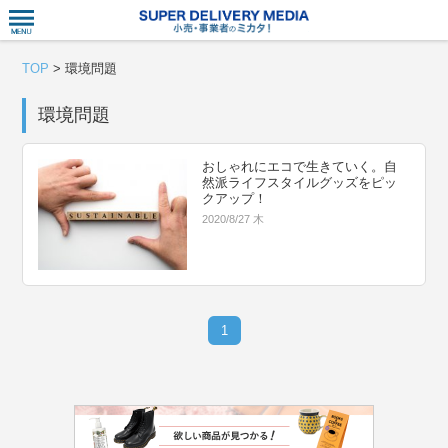
衣食住サー
TOP
>
環境問題
環境問題
おしゃれにエコで生きていく。自
然派ライフスタイルグッズをピッ
クアップ！
2020/8/27 木
1