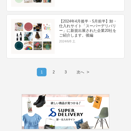
【2024年4月後半・5月前半】卸・
仕入れサイト「スーパーデリバリ
ー」に新規出展された企業20社を
ご紹介します。後編
2024/6/8 土
＞
1
2
3
次へ