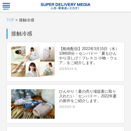
衣食住サー
TOP
>
接触冷感
接触冷感
【動画配信】2022年3月15日（水）
10時00分～センバドー「夏もひん
やり涼しげ！フレスコ 小物・ウェ
ア」をご紹介します。
2023/3/14 火
ひんやり！夏の売り場提案に取り
入れたい「センバドー」2022年夏
の新作をご紹介します。
2022/5/5 木