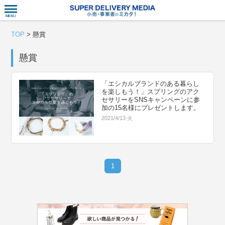
衣食住サー
TOP
>
懸賞
懸賞
「エシカルブランドのある暮らし
を楽しもう！」スプリングのアク
セサリーをSNSキャンペーンに参
加の15名様にプレゼントします。
2021/4/13 火
1