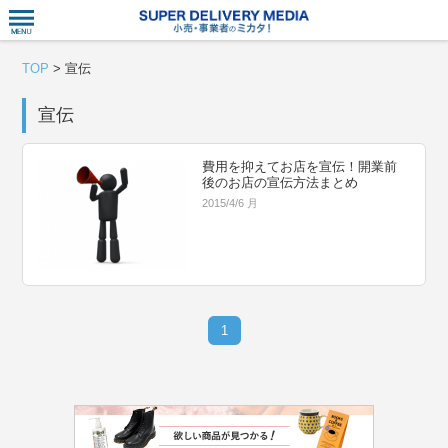
衣食住サー
TOP
>
宣伝
宣伝
費用を抑えてお店を宣伝！開業前
後のお店の宣伝方法まとめ
2015/4/6 月
1