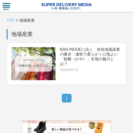
衣食住サー
TOP
>
地場産業
地場産業
BAN INOUEに訊く、奈良地場産業
の吸水・速乾で柔らかく心地よい
「蚊帳（かや）」生地の魅力と
は？
2023/5/14 日
1