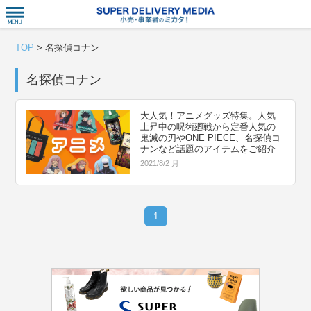
衣食住サー
TOP
>
名探偵コナン
名探偵コナン
大人気！アニメグッズ特集。人気
上昇中の呪術廻戦から定番人気の
鬼滅の刃やONE PIECE、名探偵コ
ナンなど話題のアイテムをご紹介
2021/8/2 月
1