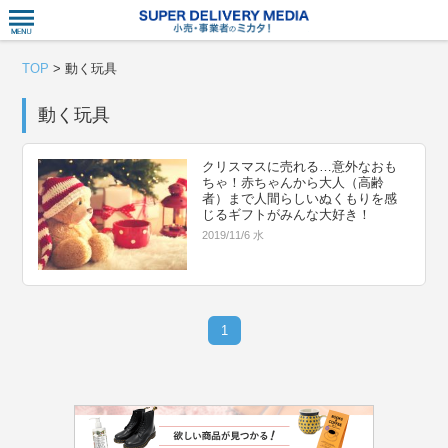
衣食住サー
TOP
>
動く玩具
動く玩具
クリスマスに売れる…意外なおも
ちゃ！赤ちゃんから大人（高齢
者）まで人間らしいぬくもりを感
じるギフトがみんな大好き！
2019/11/6 水
1