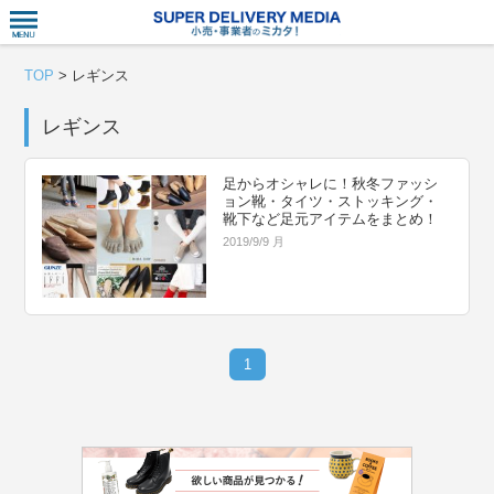
衣食住サー
TOP
>
レギンス
レギンス
足からオシャレに！秋冬ファッシ
ョン靴・タイツ・ストッキング・
靴下など足元アイテムをまとめ！
2019/9/9 月
1