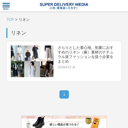
衣食住サー
TOP
>
リネン
リネン
さらりとした着心地…初夏におす
すめのリネン（麻）素材のナチュ
ラル派ファッションを扱う企業を
まとめ
2019/4/17 水
1