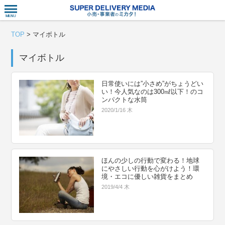
衣食住サー
TOP
>
マイボトル
マイボトル
日常使いには”小さめ”がちょうどい
い！今人気なのは300㎖以下！のコ
ンパクトな水筒
2020/1/16 木
ほんの少しの行動で変わる！地球
にやさしい行動を心がけよう！環
境・エコに優しい雑貨をまとめ
2019/4/4 木