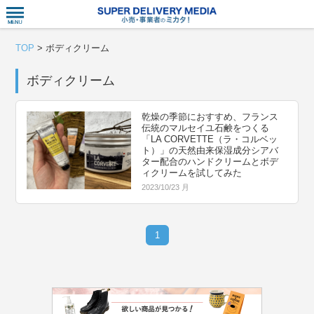
衣食住サー
TOP
>
ボディクリーム
ボディクリーム
乾燥の季節におすすめ、フランス
伝統のマルセイユ石鹸をつくる
「LA CORVETTE（ラ・コルベッ
ト）」の天然由来保湿成分シアバ
ター配合のハンドクリームとボデ
ィクリームを試してみた
2023/10/23 月
1