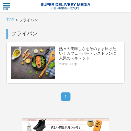
衣食住サー
TOP
>
フライパン
フライパン
熱々の美味しさをそのまま届けた
い！カフェ・バー・レストランに
人気のスキレット
2019/10/3 木
1