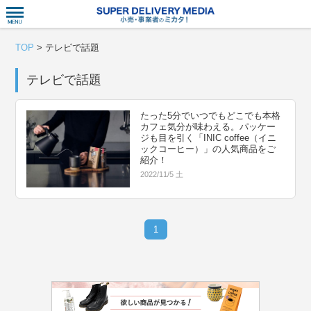
衣食住サー
TOP
>
テレビで話題
テレビで話題
たった5分でいつでもどこでも本格
カフェ気分が味わえる。パッケー
ジも目を引く「INIC coffee（イニ
ックコーヒー）」の人気商品をご
紹介！
2022/11/5 土
1