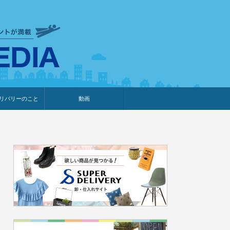
衣食住サービスに携わる小売
リバリーのこと
動画
・プレゼント企画
・調査レポート
ベント・動画告知
ィア掲載
メーカー
ライブコマース