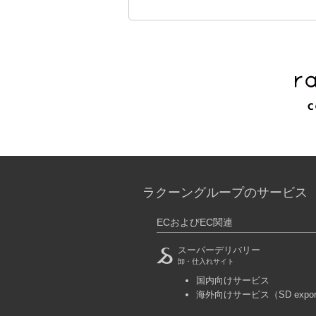
ラクーングループのサービス
ECおよびEC関連
スーパーデリバリー
卸・仕入れサイト
国内向けサービス
海外向けサービス
（SD expo