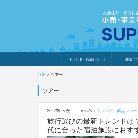
トレンド・商品レポート
開業ノ
トレンド・特集
人気ランキング
出展企業のおすすめ
商品体験・レビュー
暮らしの提案
開業までの道
開業知識・情
TOP
>
ツアー
ツアー
2022/2/25 金
トレンド・商品レポー
カテゴリ：
旅行選びの最新トレンドは
代に合った宿泊施設におす