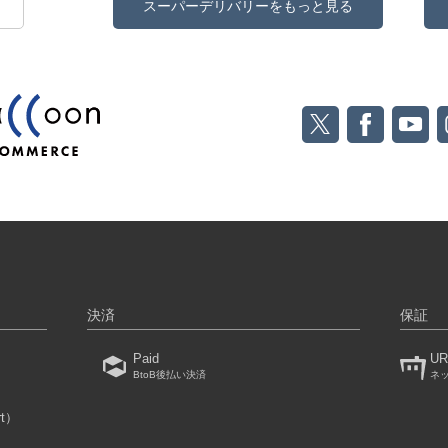
スーパーデリバリーをもっと見る
決済
保証
Paid
UR
BtoB後払い決済
ネ
rt）