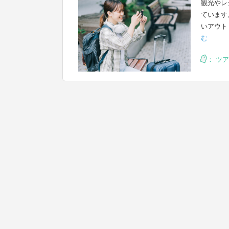
観光やレ
ています
いアウト
む
：
ツア