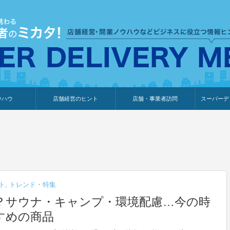
ウハウ
店舗経営のヒント
店舗・事業者訪問
スーパーデ
のり
報
ウェブ集客・販売促進
仕入れ
展示会情報
接客・販売
知識情報
販促カレンダー
集客・販売促進
アパレル店
カフェ・飲食店
ペットサロン
メーカー
他の業種
美容サロン
薬局
観光・ホテル旅館宿泊業
雑貨店
食料品店
SD export
お知らせ
イベント
セミナー
体験型イ
外部メデ
新規出展
ト
,
トレンド・特集
？サウナ・キャンプ・環境配慮…今の時
すめの商品