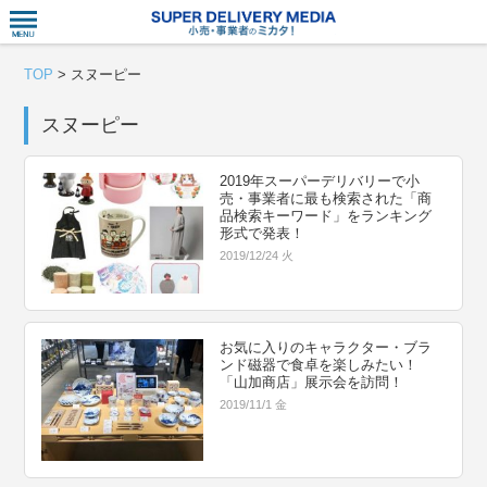
衣食住サー
TOP
>
スヌーピー
スヌーピー
2019年スーパーデリバリーで小
売・事業者に最も検索された「商
品検索キーワード」をランキング
形式で発表！
2019/12/24 火
お気に入りのキャラクター・ブラ
ンド磁器で食卓を楽しみたい！
「山加商店」展示会を訪問！
2019/11/1 金