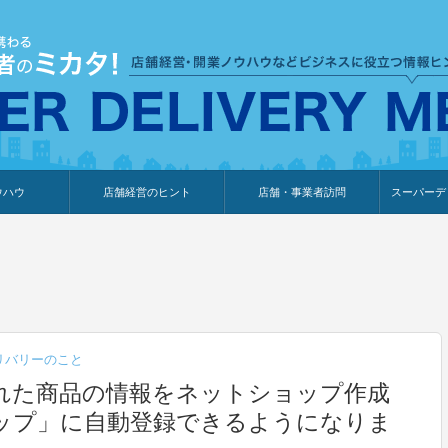
ウハウ
店舗経営のヒント
店舗・事業者訪問
スーパーデ
のり
報
ウェブ集客・販売促進
仕入れ
展示会情報
接客・販売
知識情報
販促カレンダー
集客・販売促進
アパレル店
カフェ・飲食店
ペットサロン
メーカー
他の業種
美容サロン
薬局
観光・ホテル旅館宿泊業
雑貨店
食料品店
SD export
お知らせ
イベント
セミナー
体験型イ
外部メデ
新規出展
リバリーのこと
れた商品の情報をネットショップ作成
ップ」に自動登録できるようになりま