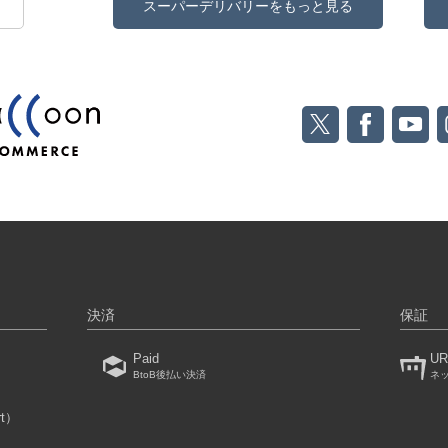
スーパーデリバリーをもっと見る
決済
保証
Paid
UR
BtoB後払い決済
ネ
rt）