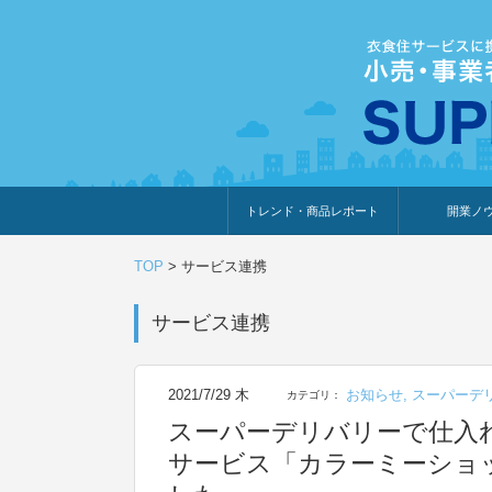
トレンド・商品レポート
開業ノ
トレンド・特集
人気ランキング
出展企業のおすすめ
商品体験・レビュー
暮らしの提案
開業までの道
開業知識・情
TOP
>
サービス連携
サービス連携
2021/7/29 木
お知らせ
,
スーパーデ
カテゴリ：
スーパーデリバリーで仕入
サービス「カラーミーショ