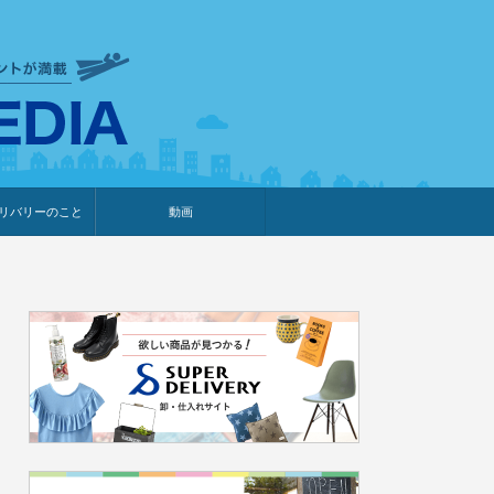
衣食住サービスに携わる小売
リバリーのこと
動画
・プレゼント企画
・調査レポート
ベント・動画告知
ィア掲載
メーカー
ライブコマース