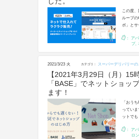
した。
この度、
ループの
ボ」とサ
：
アパ
プ
,
2021/3/23 火
スーパーデリバリーの
カテゴリ：
【2021年3月29日（月）
「BASE」でネットショップ
ます！
「おうち
っていま
ットでも
：
アパ
ロ