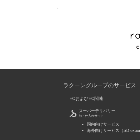
ラクーングループのサービス
ECおよびEC関連
スーパーデリバリー
卸・仕入れサイト
国内向けサービス
海外向けサービス
（SD expo