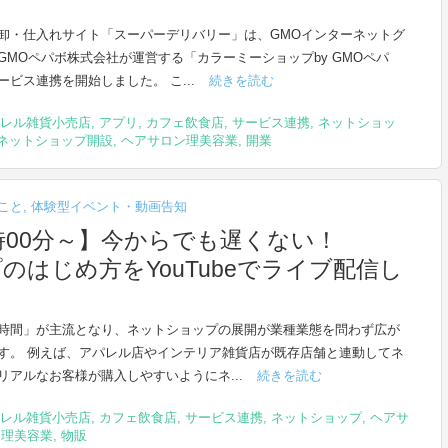
卸・仕入れサイト「スーパーデリバリー」は、GMOインターネットグ
GMOペパボ株式会社が運営する「カラーミーショップby GMOペパ
ービス連携を開始しました。 こ...
続きを読む
レル雑貨小売店
,
アプリ
,
カフェ飲食店
,
サービス連携
,
ネットショッ
ネットショップ開設
,
ヘアサロン理美容業
,
開業
こと
,
体験型イベント・動画告知
15時00分～】今からでも遅くない！
のはじめ方をYouTubeでライブ配信し
時間」が主流となり、ネットショップの展開が業種業態を問わず広が
す。 例えば、アパレル店やインテリア雑貨店が既存店舗と連動してネ
リアルなお客様が購入しやすいようにネ...
続きを読む
レル雑貨小売店
,
カフェ飲食店
,
サービス連携
,
ネットショップ
,
ヘアサ
ン理美容業
,
物販