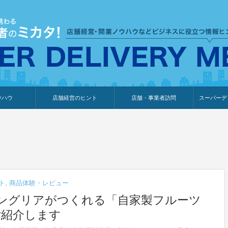
ウハウ
店舗経営のヒント
店舗・事業者訪問
スーパーデ
のり
報
ウェブ集客・販売促進
仕入れ
展示会情報
接客・販売
知識情報
販促カレンダー
集客・販売促進
アパレル店
カフェ・飲食店
ペットサロン
メーカー
他の業種
美容サロン
薬局
観光・ホテル旅館宿泊業
雑貨店
食料品店
SD export
お知らせ
イベント
セミナー
体験型イ
外部メデ
新規出展
ト
,
商品体験・レビュー
ングリアがつくれる「自家製フルーツ
ご紹介します