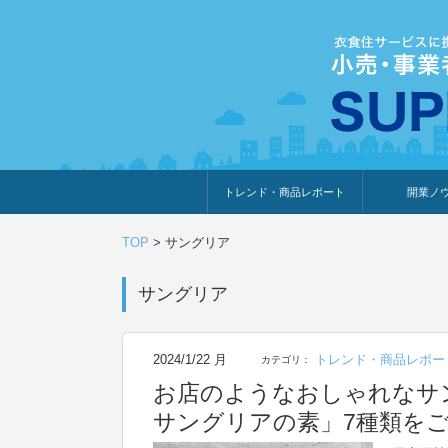
トレンド・商品レポート
開業ノ
トレンド・特集
人気ランキング
出展企業のおすすめ
商品体験・レビュー
暮らしの提案
開業までの道
開業知識・情
TOP
>
サングリア
サングリア
2024/1/22 月
トレンド・商品レポー
カテゴリ：
お店のようなおしゃれなサ
サングリアの素」7種類を