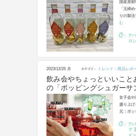
国産原材
「玉締め
りの製法
む
：
アパ
ロ
2023/12/25 月
トレンド・商品レポ
カテゴリ：
飲み会やちょっといいこと
の「ポッピングシュガーサ
女子会や
盛り上げ
元：ポッ
：
アパ
ア【
イ