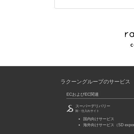
ラクーングループのサービス
ECおよびEC関連
スーパーデリバリー
卸・仕入れサイト
国内向けサービス
海外向けサービス
（SD expo