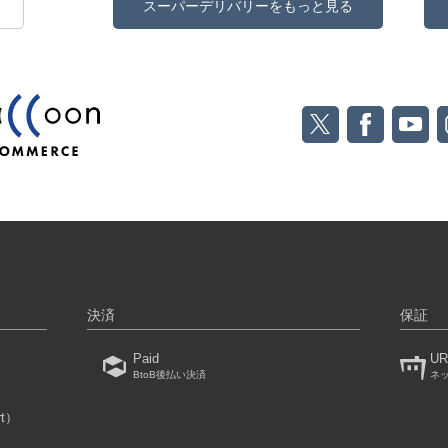
スーパーデリバリーをもっと見る
決済
保証
Paid
UR
BtoB後払い決済
ネ
rt）