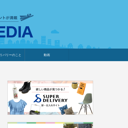
衣食住サービスに携わる小売
リバリーのこと
動画
・プレゼント企画
・調査レポート
ベント・動画告知
ィア掲載
メーカー
ライブコマース