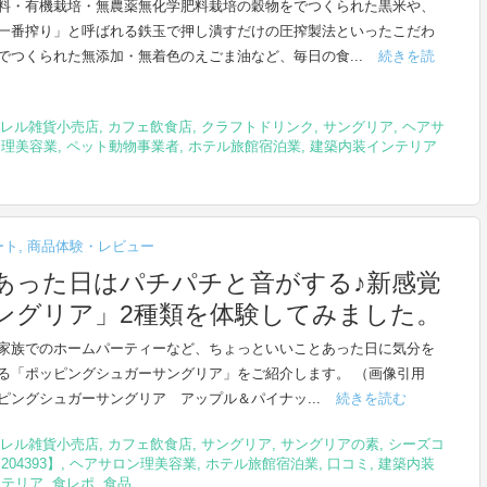
料・有機栽培・無農薬無化学肥料栽培の穀物をでつくられた黒米や、
一番搾り」と呼ばれる鉄玉で押し潰すだけの圧搾製法といったこだわ
でつくられた無添加・無着色のえごま油など、毎日の食...
続きを読
レル雑貨小売店
,
カフェ飲食店
,
クラフトドリンク
,
サングリア
,
ヘアサ
ン理美容業
,
ペット動物事業者
,
ホテル旅館宿泊業
,
建築内装インテリア
ート
,
商品体験・レビュー
あった日はパチパチと音がする♪新感覚
ングリア」2種類を体験してみました。
家族でのホームパーティーなど、ちょっといいことあった日に気分を
る「ポッピングシュガーサングリア」をご紹介します。 （画像引用
ピングシュガーサングリア アップル＆パイナッ...
続きを読む
レル雑貨小売店
,
カフェ飲食店
,
サングリア
,
サングリアの素
,
シーズコ
204393】
,
ヘアサロン理美容業
,
ホテル旅館宿泊業
,
口コミ
,
建築内装
ンテリア
,
食レポ
,
食品