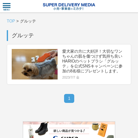
衣食住サー
TOP
>
グルッテ
グルッテ
愛犬家の方に大好評！大切なワン
ちゃんの肌を傷つけず気持ち良い
HARIOのペットブラシ「グルッ
テ」を公式SNSキャンペーンに参
加の8名様にプレゼントします。
2023/7/7 金
1