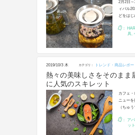
2月2日
ィバル2
どをはじ
：
HAR
具
,
2019/10/3 木
トレンド・商品レポー
カテゴリ：
熱々の美味しさをそのまま
に人気のスキレット
カフェ・
ニューを
（ちゅう
：
アパ
ッ