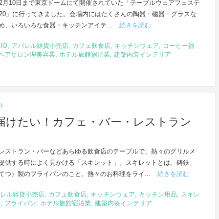
～2月10日まで東京ドームにて開催されていた「テーブルウェアフェステ
020」に行ってきました。会場内にはたくさんの陶器・磁器・グラスな
め、いろいろな食器・キッチンアイテ...
続きを読む
IO
,
アパレル雑貨小売店
,
カフェ飲食店
,
キッチンウェア
,
コーヒー器
ヘアサロン理美容業
,
ホテル旅館宿泊業
,
建築内装インテリア
ト
届けたい！カフェ・バー・レストラン
レストラン・バーなどあらゆる飲食店のテーブルで、熱々のグリルメ
提供する時によく見かける「スキレット」。スキレットとは、鋳鉄
てつ）製のフライパンのこと。熱々のお料理をライ...
続きを読む
レル雑貨小売店
,
カフェ飲食店
,
キッチンウェア
,
キッチン用品
,
スキレ
ト
,
フライパン
,
ホテル旅館宿泊業
,
建築内装インテリア