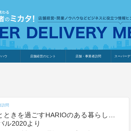
ウハウ
店舗経営のヒント
店舗・事業者訪問
スーパーデ
のり
報
ウェブ集客・販売促進
仕入れ
展示会情報
接客・販売
知識情報
販促カレンダー
集客・販売促進
アパレル店
カフェ・飲食店
ペットサロン
メーカー
他の業種
美容サロン
薬局
観光・ホテル旅館宿泊業
雑貨店
食料品店
SD export
お知らせ
イベント
セミナー
体験型イ
外部メデ
新規出展
者訪問
ときを過ごすHARIOのある暮らし…
ル2020より