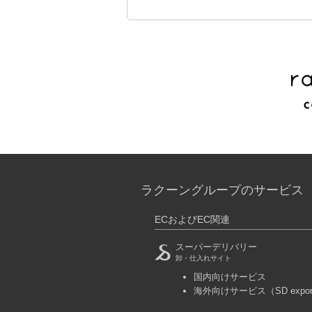
ラクーングループのサービス
ECおよびEC関連
スーパーデリバリー
卸・仕入れサイト
国内向けサービス
海外向けサービス
（SD expo