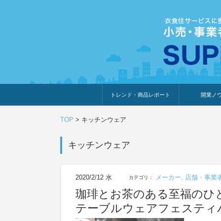
トレンド・商品レポート
開業ノ
トレンド・特集
人気ランキング
出展企業のおすすめ
商品体験・レビュー
暮らしの提案
開業までの道
開業知識・情
TOP
>
キッチンウェア
キッチンウェア
2020/2/12 水
メーカー
,
店舗・事業
カテゴリ：
珈琲とお茶のある至福のひと
テーブルウェアフェスティバ