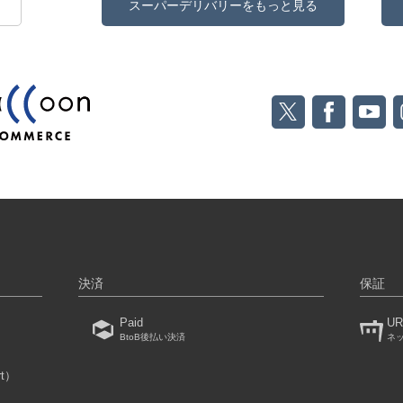
スーパーデリバリーをもっと見る
決済
保証
Paid
UR
BtoB後払い決済
ネ
rt）