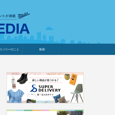
衣食住サービスに携わる小売
リバリーのこと
動画
・プレゼント企画
・調査レポート
ベント・動画告知
ィア掲載
メーカー
ライブコマース