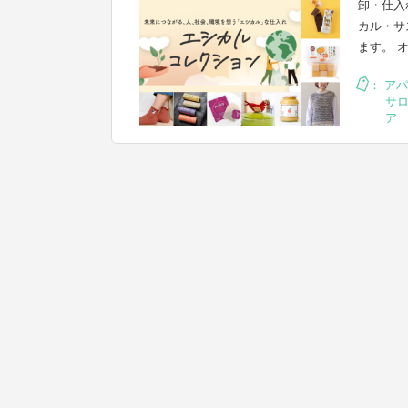
卸・仕入
カル・サ
ます。 
：
アパ
サ
ア