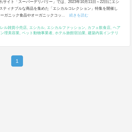
れサイト「スーパーデリバリー」では、2023年10月11日～22日にエシ
スティナブルな商品を集めた「エシカルコレクション」特集を開催し
オーガニック食品やオーガニックコッ...
続きを読む
レル雑貨小売店
,
エシカル
,
エシカルファッション
,
カフェ飲食店
,
ヘア
ロン理美容業
,
ペット動物事業者
,
ホテル旅館宿泊業
,
建築内装インテリ
1