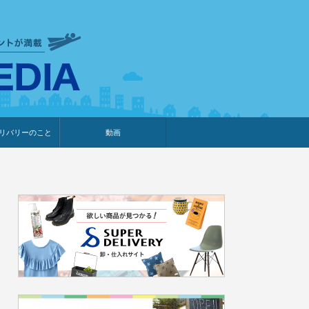
衣食住サービスに携わる小売
リバリーのこと
動画
・プレゼント企画
・調査レポート
ベント・動画告知
ィア掲載
メーカー
ライブコマース