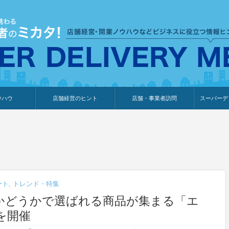
ウハウ
店舗経営のヒント
店舗・事業者訪問
スーパーデ
のり
報
ウェブ集客・販売促進
仕入れ
展示会情報
接客・販売
知識情報
販促カレンダー
集客・販売促進
アパレル店
カフェ・飲食店
ペットサロン
メーカー
他の業種
美容サロン
薬局
観光・ホテル旅館宿泊業
雑貨店
食料品店
SD export
お知らせ
イベント
セミナー
体験型イ
外部メデ
新規出展
ート
,
トレンド・特集
かどうかで選ばれる商品が集まる「エ
を開催