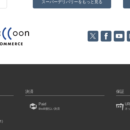
スーパーデリバリーをもっと見る
決済
保証
Paid
UR
BtoB後払い決済
ネ
rt）