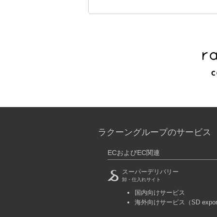
ラクーングループのサービス
ECおよびEC関連
スーパーデリバリー
卸・仕入れサイト
国内向けサービス
海外向けサービス
（SD expo