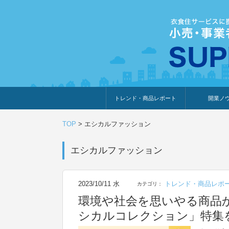
トレンド・商品レポート
開業ノ
トレンド・特集
人気ランキング
出展企業のおすすめ
商品体験・レビュー
暮らしの提案
開業までの道
開業知識・情
TOP
>
エシカルファッション
エシカルファッション
2023/10/11 水
トレンド・商品レポ
カテゴリ：
環境や社会を思いやる商品
シカルコレクション」特集