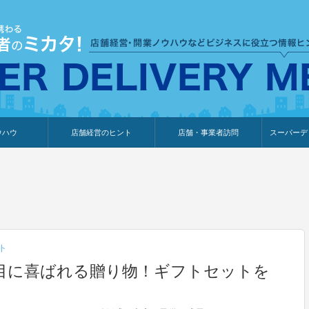
ウハウ
店舗経営のヒント
店舗・事業者訪問
スーパーデ
のり
報
ウェブ集客・販売促進
仕入れ
展示会情報
接客・販売
知識情報
販促カレンダー
集客・販売促進
アパレル店
カフェ・飲食店
ペットサロン
メーカー
他の業種
美容サロン
薬局
観光・ホテル旅館宿泊業
雑貨店
食料品店
SD export
お知らせ
イベント
セミナー
体験型イ
外部メデ
新規出展
ト
目に喜ばれる贈り物！ギフトセットを