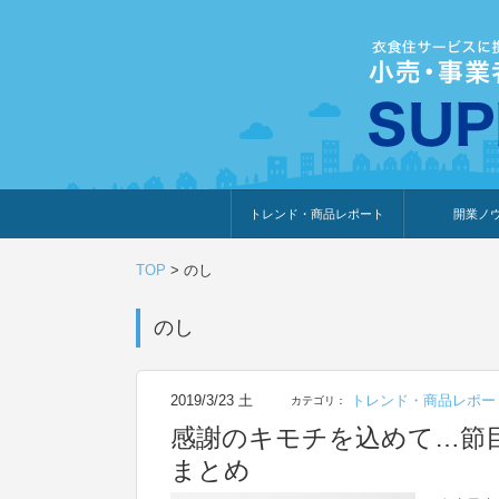
トレンド・商品レポート
開業ノ
トレンド・特集
人気ランキング
出展企業のおすすめ
商品体験・レビュー
暮らしの提案
開業までの道
開業知識・情
TOP
>
のし
のし
2019/3/23 土
トレンド・商品レポー
カテゴリ：
感謝のキモチを込めて…節
まとめ