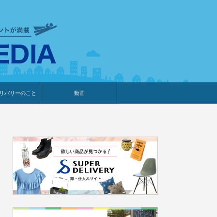
衣食住サービスに携わる小売
リバリーのこと
動画
・プレゼント企画
・調査レポート
ベント・動画告知
ィア掲載
メーカー
ライブコマース