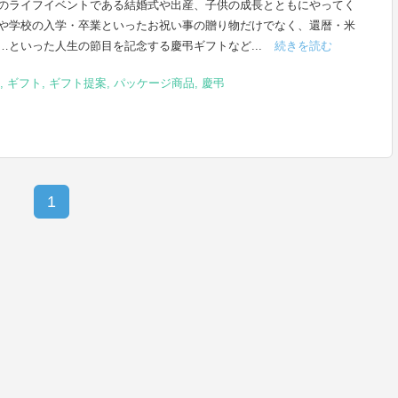
のライフイベントである結婚式や出産、子供の成長とともにやってく
や学校の入学・卒業といったお祝い事の贈り物だけでなく、還暦・米
…といった人生の節目を記念する慶弔ギフトなど...
続きを読む
,
ギフト
,
ギフト提案
,
パッケージ商品
,
慶弔
1