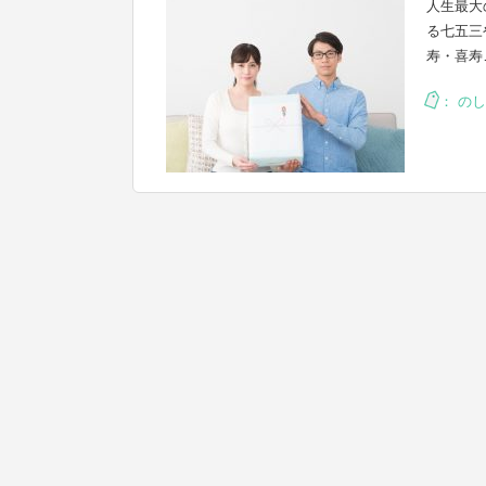
人生最大
る七五三
寿・喜寿
：
のし