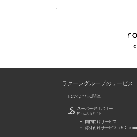
ラクーングループのサービス
ECおよびEC関連
スーパーデリバリー
卸・仕入れサイト
国内向けサービス
海外向けサービス
（SD expo