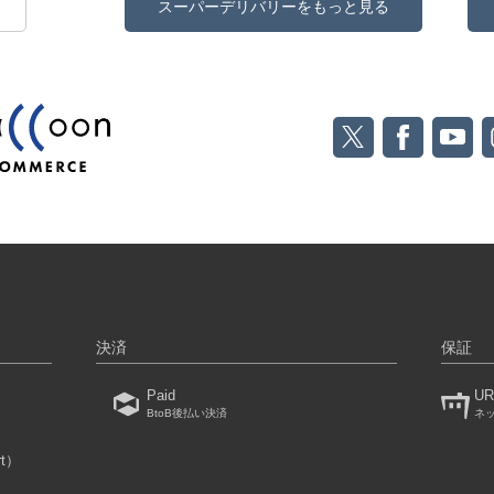
スーパーデリバリーをもっと見る
決済
保証
Paid
UR
BtoB後払い決済
ネ
rt）