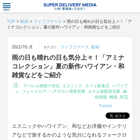
衣食住サー
TOP
>
動画
>
ライブコマース
>
雨の日も晴れの日も気分上々！「ア
ミナコレクション」夏の新作ハワイアン・和雑貨などをご紹介
2021/7/5 月
ライブコマース
,
動画
カテゴリ：
雨の日も晴れの日も気分上々！「アミナ
コレクション」夏の新作ハワイアン・和
雑貨などをご紹介
：
アパレル雑貨小売店
,
エスニック
,
カフェ飲食店
,
ハワイア
ン
,
フォークロア
,
ヘアサロン理美容業
,
ホテル旅館宿泊業
,
傘
,
和雑貨
,
梅雨
,
民芸
Pocket
エスニックやハワイアン、和などお洋服やインテリ
アなどで旅するかのような気分になれるフォークロ