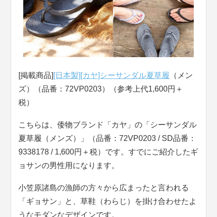
[掲載商品]
[日本製][カヤ]シーサンダル夏草履
（メン
ズ）（品番：72VP0203）（参考上代1,600円＋
税）
こちらは、倭物ブランド「カヤ」の「シーサンダル
夏草履（メンズ）」（品番：72VP0203 / SD品番：
9338178 / 1,600円＋税）です。すでにご紹介したギ
ョサンの男性用になります。
小笠原諸島の漁師の方々から広まったと言われる
「ギョサン」と、草鞋（わらじ）を掛け合わせたよ
うなモダンなデザインです。