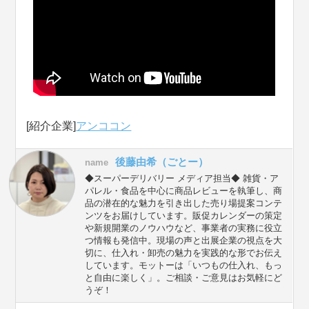
[紹介企業]
アンココン
後藤由希（ごとー）
name
◆スーパーデリバリー メディア担当◆ 雑貨・ア
パレル・食品を中心に商品レビューを執筆し、商
品の潜在的な魅力を引き出した売り場提案コンテ
ンツをお届けしています。販促カレンダーの策定
や新規開業のノウハウなど、事業者の実務に役立
つ情報も発信中。現場の声と出展企業の視点を大
切に、仕入れ・卸売の魅力を実践的な形でお伝え
しています。モットーは「いつもの仕入れ、もっ
と自由に楽しく」。ご相談・ご意見はお気軽にど
うぞ！