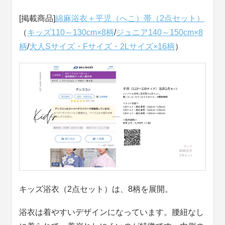
[掲載商品]
綿麻浴衣＋平児（へこ）帯（2点セット）
（
キッズ110～130cm×8柄
/
ジュニア140～150cm×8
柄
/
大人Sサイズ・Fサイズ・2Lサイズ×16柄
）
キッズ浴衣（2点セット）は、8柄を展開。
浴衣は着やすいデザインになっています。腰紐なし