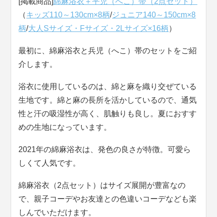
[掲載商品]
綿麻浴衣＋平児（へこ）帯（2点セット）
（
キッズ110～130cm×8柄
/
ジュニア140～150cm×8
柄
/
大人Sサイズ・Fサイズ・2Lサイズ×16柄
）
最初に、綿麻浴衣と兵児（へこ）帯のセットをご紹
介します。
浴衣に使用しているのは、綿と麻を織り交ぜている
生地です。綿と麻の長所を活かしているので、通気
性と汗の吸湿性が高く、肌触りも良し。夏におすす
めの生地になっています。
2021年の綿麻浴衣は、発色の良さが特徴。可愛ら
しくて人気です。
綿麻浴衣（2点セット）はサイズ展開が豊富なの
で、親子コーデやお友達との色違いコーデなども楽
しんでいただけます。