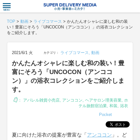
衣食住サー
TOP
>
動画
>
ライブコマース
>
かんたんオシャレに楽しむ和の装
い！豊富にそろう「UNCOCON（アンココン）」の浴衣コレクション
をご紹介します。
2021/6/1 火
ライブコマース
,
動画
カテゴリ：
かんたんオシャレに楽しむ和の装い！豊
富にそろう「UNCOCON（アンココ
ン）」の浴衣コレクションをご紹介しま
す。
：
アパレル雑貨小売店
,
アンココン
,
ヘアサロン理美容業
,
ホ
テル旅館宿泊業
,
和装
,
浴衣
Pocket
夏に向けた浴衣の提案が豊富な「
アンココン
」。ど