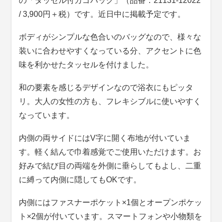
の「タッセル付カゴバッグ」（品番：21131-12022
/ 3,900円＋税）です。近日中に掲載予定です。
ボディがシンプルな色合いのバッグなので、様々な
装いに合わせやすくなっている分、アクセントに色
味を利かせたタッセルを付けました。
和の要素を感じるデザインなので浴衣にもピッタ
リ。大人の女性の方も、フレキシブルに使いやすく
なっています。
内側の両サイドにはV字に開く布地が付いていま
す。軽く結んで巾着感覚でご使用いただけます。お
好みで結び目の両端を外側に垂らしてもよし、二重
に縛って内側に隠してもOKです。
内側にはファスナーポケット×1個とオープンポケッ
ト×2個が付いています。スマートフォンや小物類を