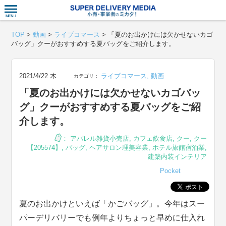
衣食住サー
TOP
>
動画
>
ライブコマース
>
「夏のお出かけには欠かせないカゴ
バッグ」クーがおすすめする夏バッグをご紹介します。
2021/4/22 木
ライブコマース
,
動画
カテゴリ：
「夏のお出かけには欠かせないカゴバッ
グ」クーがおすすめする夏バッグをご紹
介します。
：
アパレル雑貨小売店
,
カフェ飲食店
,
クー
,
クー
【205574】
,
バッグ
,
ヘアサロン理美容業
,
ホテル旅館宿泊業
,
建築内装インテリア
Pocket
夏のお出かけといえば「かごバッグ」。今年はスー
パーデリバリーでも例年よりちょっと早めに仕入れ