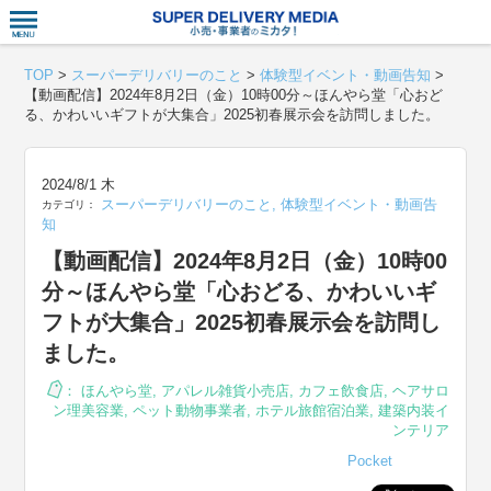
衣食住サー
TOP
>
スーパーデリバリーのこと
>
体験型イベント・動画告知
>
【動画配信】2024年8月2日（金）10時00分～ほんやら堂「心おど
る、かわいいギフトが大集合」2025初春展示会を訪問しました。
2024/8/1 木
スーパーデリバリーのこと
,
体験型イベント・動画告
カテゴリ：
知
【動画配信】2024年8月2日（金）10時00
分～ほんやら堂「心おどる、かわいいギ
フトが大集合」2025初春展示会を訪問し
ました。
：
ほんやら堂
,
アパレル雑貨小売店
,
カフェ飲食店
,
ヘアサロ
ン理美容業
,
ペット動物事業者
,
ホテル旅館宿泊業
,
建築内装イ
ンテリア
Pocket