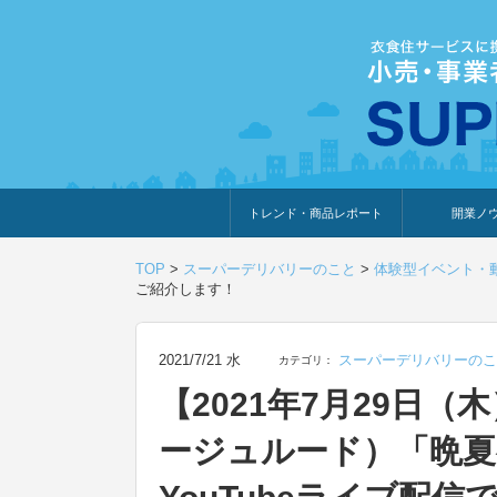
トレンド・商品レポート
開業ノ
トレンド・特集
人気ランキング
出展企業のおすすめ
商品体験・レビュー
暮らしの提案
開業までの道
開業知識・情
TOP
>
スーパーデリバリーのこと
>
体験型イベント・
ご紹介します！
2021/7/21 水
スーパーデリバリーのこ
カテゴリ：
【2021年7月29日（木）
ージュルード）「晩夏