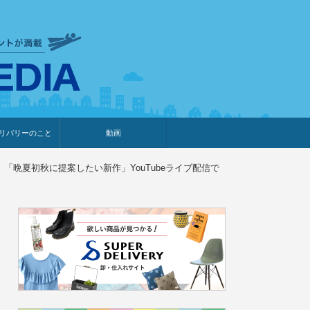
衣食住サービスに携わる小売
リバリーのこと
動画
・プレゼント企画
・調査レポート
ベント・動画告知
ィア掲載
メーカー
ライブコマース
ルード）「晩夏初秋に提案したい新作」YouTubeライブ配信で