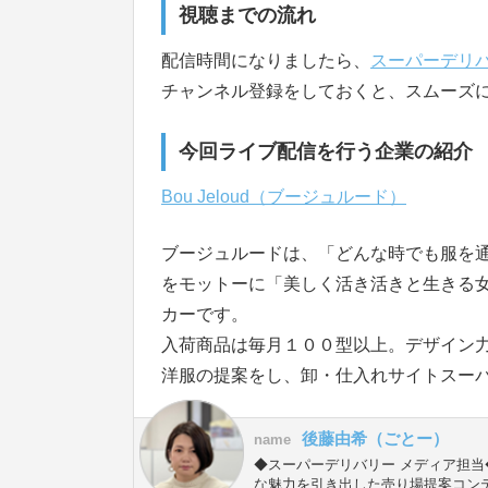
視聴までの流れ
配信時間になりましたら、
スーパーデリバ
チャンネル登録をしておくと、スムーズ
今回ライブ配信を行う企業の紹介
Bou Jeloud（ブージュルード）
ブージュルードは、「どんな時でも服を通
をモットーに「美しく活き活きと生きる
カーです。
入荷商品は毎月１００型以上。デザイン
洋服の提案をし、卸・仕入れサイトスー
後藤由希（ごとー）
name
◆スーパーデリバリー メディア担当
な魅力を引き出した売り場提案コン