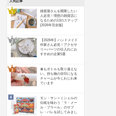
人気記事
雑貨屋さんを開業したい
人必見！理想の雑貨店に
なるための13のステップ
[2026年完全版]
【2026年】ハンドメイド
作家さん必見！アクセサ
リーパーツの仕入れにお
すすめの企業5選
傘もボトルも取り違えな
い。持ち物の目印になる
チャームが今じわじわ来
ています
モン・サン＝ミシェルの
伝統を味わう「ラ・メー
ル・プラール」のサブ
レ・パレを試してみまし