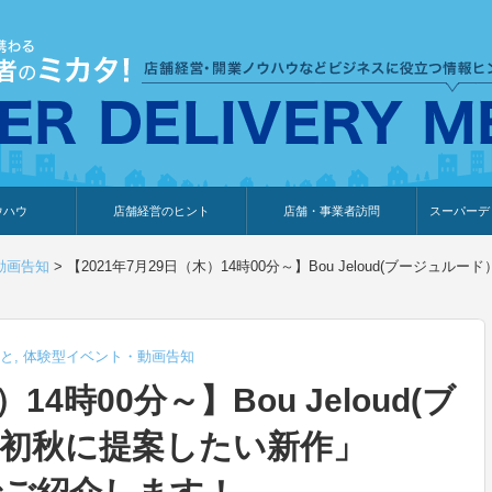
ウハウ
店舗経営のヒント
店舗・事業者訪問
スーパーデ
のり
報
ウェブ集客・販売促進
仕入れ
展示会情報
接客・販売
知識情報
販促カレンダー
集客・販売促進
アパレル店
カフェ・飲食店
ペットサロン
メーカー
他の業種
美容サロン
薬局
観光・ホテル旅館宿泊業
雑貨店
食料品店
SD export
お知らせ
イベント
セミナー
体験型イ
外部メデ
新規出展
動画告知
>
【2021年7月29日（木）14時00分～】Bou Jeloud(ブージュ
と
,
体験型イベント・動画告知
14時00分～】Bou Jeloud(ブ
初秋に提案したい新作」