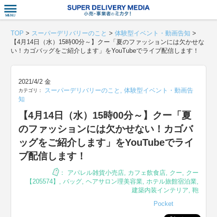
衣食住サー
TOP
>
スーパーデリバリーのこと
>
体験型イベント・動画告知
>
【4月14日（水）15時00分～】クー「夏のファッションには欠かせな
い！カゴバッグをご紹介します」をYouTubeでライブ配信します！
2021/4/2 金
スーパーデリバリーのこと
,
体験型イベント・動画告
カテゴリ：
知
【4月14日（水）15時00分～】クー「夏
のファッションには欠かせない！カゴバ
ッグをご紹介します」をYouTubeでライ
ブ配信します！
：
アパレル雑貨小売店
,
カフェ飲食店
,
クー
,
クー
【205574】
,
バッグ
,
ヘアサロン理美容業
,
ホテル旅館宿泊業
,
建築内装インテリア
,
鞄
Pocket