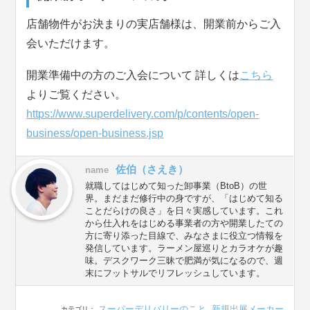
店舗物件がお決まりの実店舗様は、開業前からご入
会いただけます。
開業準備中の方のご入会について 詳しくは
こちら
よりご覧ください。
https://www.superdelivery.com/p/contents/open-
business/open-business.jsp
佐伯（さえき）
name
就職してはじめて知った卸事業（BtoB）の世
界。まだまだ修行中の身ですが、「はじめて知る
ことだらけの良さ」を日々実感しています。これ
から仕入れをはじめる事業者の方や開業したての
方に寄り添った目線で、みなさまに役立つ情報を
発信しています。ラーメン屋巡りとカラオケが趣
味。デスクワーク三昧で肥満が気になるので、週
末にフットサルでリフレッシュしています。
スーパーデリバリーのこと
,
新規出展メーカー
カテゴリ：