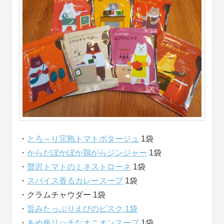
・
とろ～り完熟トマトポタージュ
1袋
・
からだぽかぽか鶏がらジンジャー
1袋
・
贅沢トマトのミネストローネ
1袋
・
スパイス香るカレースープ
1袋
・クラムチャウダー 1袋
・
旨みたっぷりえびのビスク 1袋
・
あめ色リッチなオニオンスープ
1袋