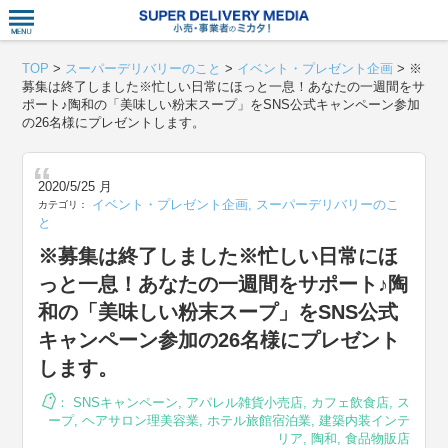
衣食住サー
TOP
>
スーパーデリバリーのこと
>
イベント・プレゼント企画
>
※
募集は終了しました※忙しい日常にほっと一息！あなたの一週間をサ
ポート♪陶和の「美味しい粉末スープ」をSNS公式キャンペーン参加
の26名様にプレゼントします。
2020/5/25 月
イベント・プレゼント企画
,
スーパーデリバリーのこ
カテゴリ：
と
※募集は終了しました※忙しい日常にほ
っと一息！あなたの一週間をサポート♪陶
和の「美味しい粉末スープ」をSNS公式
キャンペーン参加の26名様にプレゼント
します。
：
SNSキャンペーン
,
アパレル雑貨小売店
,
カフェ飲食店
,
ス
ープ
,
ヘアサロン理美容業
,
ホテル旅館宿泊業
,
建築内装インテ
リア
,
陶和
,
食品物販店