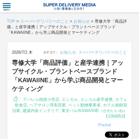
衣食住サー
TOP
>
スーパーデリバリーのこと
>
お知らせ
>
専修大学「商品評
価」と産学連携｜アップサイクル・プラントベースブランド
「KAWAIINE」から学ぶ商品開発とマーケティング
2026/7/2 木
お知らせ
,
スーパーデリバリーのこと
カテゴリ：
専修大学「商品評価」と産学連携｜アッ
プサイクル・プラントベースブランド
「KAWAIINE」から学ぶ商品開発とマー
ケティング
：
アパレル雑貨小売店
,
エシカル
,
エシカル産学連携
,
カフェ
飲食店
,
ヘアサロン理美容業
,
ペット動物事業者
,
ホテル旅館宿
泊業
,
建築内装インテリア
,
東京バル/KAWAÌINE（かわいいね）
【1004853】
Pocket