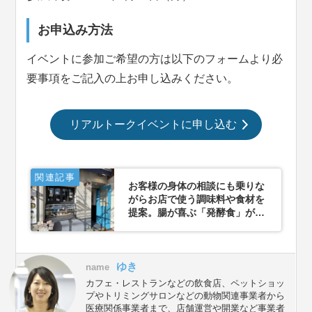
お申込み方法
イベントに参加ご希望の方は以下のフォームより必
要事項をご記入の上お申し込みください。
リアルトークイベントに申し込む
関連記事
お客様の身体の相談にも乗りな
がらお店で使う調味料や食材を
提案。腸が喜ぶ「発酵食」が人
気の「hakko matsuda slow
food okamoto」が扱う食品と
は？
ゆき
name
カフェ・レストランなどの飲食店、ペットショッ
プやトリミングサロンなどの動物関連事業者から
医療関係事業者まで、店舗運営や開業など事業者