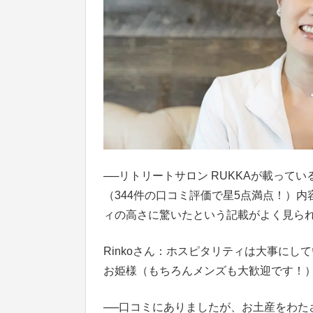
──
リトリートサロン RUKKAが載って
（344件の口コミ評価で星5点満点！）
ィの高さに驚いたという記載がよく見ら
Rinkoさん：ホスピタリティは大事にし
お姫様（もちろんメンズも大歓迎です！
──
口コミにありましたが、お土産をわた