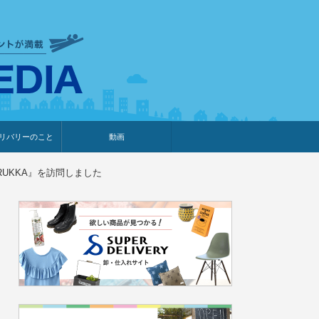
衣食住サービスに携わる小売
リバリーのこと
動画
・プレゼント企画
・調査レポート
ベント・動画告知
ィア掲載
メーカー
ライブコマース
UKKA』を訪問しました