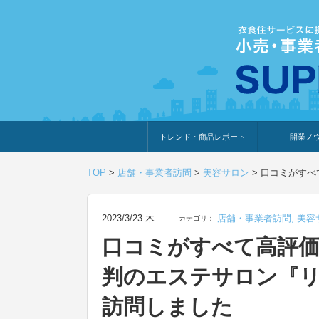
トレンド・商品レポート
開業ノ
トレンド・特集
人気ランキング
出展企業のおすすめ
商品体験・レビュー
暮らしの提案
開業までの道
開業知識・情
TOP
>
店舗・事業者訪問
>
美容サロン
>
口コミがすべ
2023/3/23 木
店舗・事業者訪問
,
美容
カテゴリ：
口コミがすべて高評
判のエステサロン『リ
訪問しました