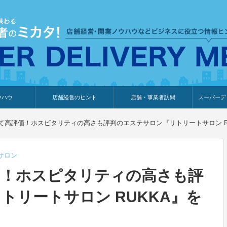
ウハウ
店舗経営のヒント
店舗・事業者訪問
スーパーデ
のり
報
ウェブ集客・販売促進
仕入れ
展示会情報
接客・販売
知識情報
販促カレンダー
集客・販売促進
アパレル店
カフェ・飲食店
ペットサロン
メーカー
他の業種
美容サロン
薬局
観光・ホテル旅館宿泊業
雑貨店
食料品店
SD export
お知らせ
イベント
セミナー
体験型イ
外部メデ
新規出展
て高評価！ホスピタリティの高さも評判のエステサロン『リトリートサロン R
サロン
価！ホスピタリティの高さも評
トリートサロン RUKKA』を