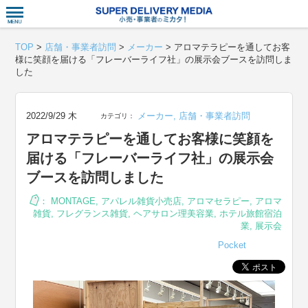
衣食住サー
TOP
>
店舗・事業者訪問
>
メーカー
>
アロマテラピーを通してお客
様に笑顔を届ける「フレーバーライフ社」の展示会ブースを訪問しま
した
2022/9/29 木
メーカー
,
店舗・事業者訪問
カテゴリ：
アロマテラピーを通してお客様に笑顔を
届ける「フレーバーライフ社」の展示会
ブースを訪問しました
：
MONTAGE
,
アパレル雑貨小売店
,
アロマセラピー
,
アロマ
雑貨
,
フレグランス雑貨
,
ヘアサロン理美容業
,
ホテル旅館宿泊
業
,
展示会
Pocket