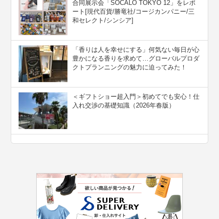
合同展示会「SOCALO TOKYO 12」をレポ
ート[現代百貨/勝竜社/コージカンパニー/三
和セレクト/シンシア]
「香りは人を幸せにする」何気ない毎日が心
豊かになる香りを求めて…グローバルプロダ
クトプランニングの魅力に迫ってみた！
＜ギフトショー超入門＞初めてでも安心！仕
入れ交渉の基礎知識（2026年春版）