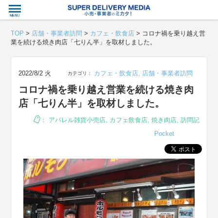
衣食住サー
TOP
>
店舗・事業者訪問
>
カフェ・飲食店
>
コロナ禍を乗り越え営
業を続ける焼き肉店「七りん半」を取材しました。
2022/8/2 火
カフェ・飲食店
,
店舗・事業者訪問
カテゴリ：
コロナ禍を乗り越え営業を続ける焼き肉
店「七りん半」を取材しました。
：
アパレル雑貨小売店
,
カフェ飲食店
,
焼き肉店
,
訪問記
Pocket