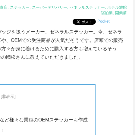
食店
,
ステッカー
,
スーパーデリバリー
,
ゼネラルステッカー
,
ホテル旅館
宿泊業
,
開業前
Pocket
缶バッジを扱うメーカー、ゼネラルステッカー。今、ゼネラ
や、OEMでの受注商品が人気だそうです。店頭での販売
の方々が身に着けるために購入する方も増えているそう
業の國松さんに教えていただきました。
[
非表示
]
など様々な業種のOEMステッカーも作成
！