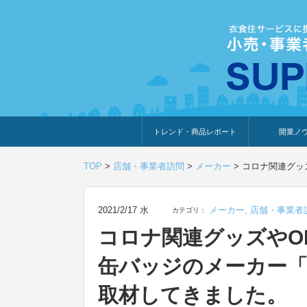
トレンド・商品レポート
開業ノ
トレンド・特集
人気ランキング
出展企業のおすすめ
商品体験・レビュー
暮らしの提案
開業までの道
開業知識・情
TOP
>
店舗・事業者訪問
>
メーカー
>
コロナ関連グッ
2021/2/17 水
メーカー
,
店舗・事業者
カテゴリ：
コロナ関連グッズやO
缶バッジのメーカー
取材してきました。