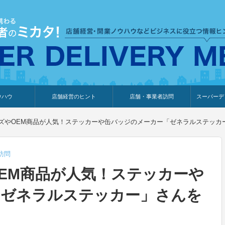
ウハウ
店舗経営のヒント
店舗・事業者訪問
スーパーデ
のり
報
ウェブ集客・販売促進
仕入れ
展示会情報
接客・販売
知識情報
販促カレンダー
集客・販売促進
アパレル店
カフェ・飲食店
ペットサロン
メーカー
他の業種
美容サロン
薬局
観光・ホテル旅館宿泊業
雑貨店
食料品店
SD export
お知らせ
イベント
セミナー
体験型イ
外部メデ
新規出展
ズやOEM商品が人気！ステッカーや缶バッジのメーカー「ゼネラルステッカ
訪問
EM商品が人気！ステッカーや
「ゼネラルステッカー」さんを