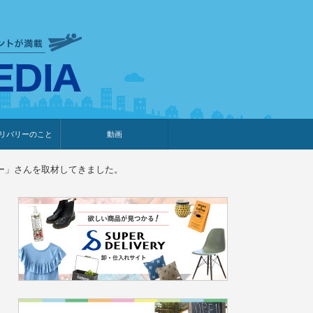
衣食住サービスに携わる小売
リバリーのこと
動画
・プレゼント企画
・調査レポート
ベント・動画告知
ィア掲載
メーカー
ライブコマース
ー」さんを取材してきました。