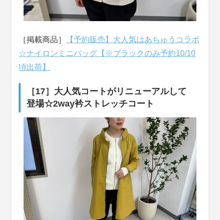
［掲載商品］
【予約販売】大人気はあちゅうコラボ
☆ナイロンミニバッグ【※ブラックのみ予約10/10
頃出荷】
［17］大人気コートがリニューアルして
登場☆2way衿ストレッチコート