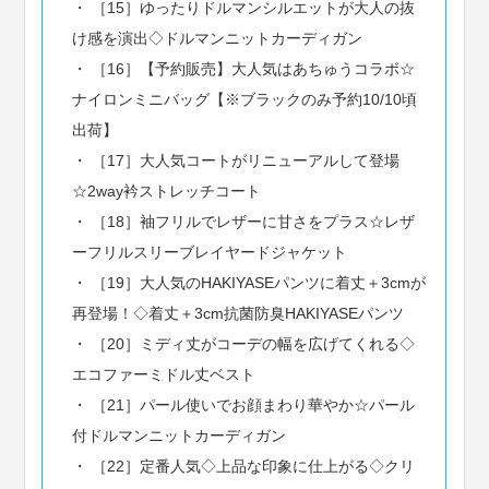
［15］ゆったりドルマンシルエットが大人の抜
け感を演出◇ドルマンニットカーディガン
［16］【予約販売】大人気はあちゅうコラボ☆
ナイロンミニバッグ【※ブラックのみ予約10/10頃
出荷】
［17］大人気コートがリニューアルして登場
☆2way衿ストレッチコート
［18］袖フリルでレザーに甘さをプラス☆レザ
ーフリルスリーブレイヤードジャケット
［19］大人気のHAKIYASEパンツに着丈＋3cmが
再登場！◇着丈＋3cm抗菌防臭HAKIYASEパンツ
［20］ミディ丈がコーデの幅を広げてくれる◇
エコファーミドル丈ベスト
［21］パール使いでお顔まわり華やか☆パール
付ドルマンニットカーディガン
［22］定番人気◇上品な印象に仕上がる◇クリ