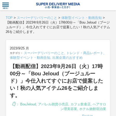
衣食住サー
TOP
>
スーパーデリバリーのこと
>
体験型イベント・動画告知
>
【動画配信】2023年9月26日（火）17時00分～「Bou Jeloud（ブージ
ュルード）」今仕入れてすぐにお店で提案したい！秋の人気アイテム
26をご紹介します。
2023/9/25 月
スーパーデリバリーのこと
,
トレンド・商品レポート
,
カテゴリ：
体験型イベント・動画告知
,
出展企業のおすすめ
【動画配信】2023年9月26日（火）17時
00分～「Bou Jeloud（ブージュルー
ド）」今仕入れてすぐにお店で提案した
い！秋の人気アイテム26をご紹介しま
す。
：
BouJeloud
,
アパレル雑貨小売店
,
カフェ飲食店
,
ヘアサロ
ン理美容業
,
ホテル旅館宿泊業