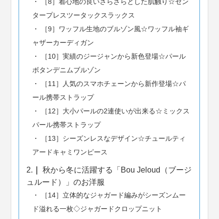
［8］着心地の良いさらさらとした肌触り☆セン
タープレスツータックスラックス
［9］ワッフル生地のブルゾン風☆ワッフル袖ギ
ャザーカーディガン
［10］実績のジージャンから新色登場☆パール
ボタンデニムブルゾン
［11］人気のスマホチェーンから新作登場☆パ
ール携帯ストラップ
［12］大小パールの2連使いが出来る☆ミックス
パール携帯ストラップ
［13］シーズンレスなデザイン☆チュールティ
アードキャミワンピース
2.
秋から冬に活躍する「Bou Jeloud（ブージ
ュルード）」のお洋服
［14］立体的なジャガード編みがシーズンムー
ド溢れる一枚◇ジャガードクロップニット