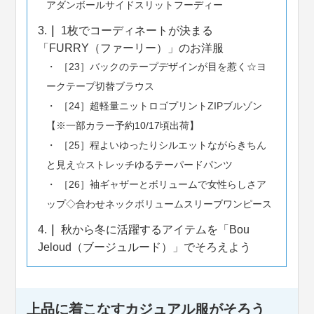
アダンボールサイドスリットフーディー
3.
1枚でコーディネートが決まる
「FURRY（ファーリー）」のお洋服
［23］バックのテープデザインが目を惹く☆ヨ
ークテープ切替ブラウス
［24］超軽量ニットロゴプリントZIPブルゾン
【※一部カラー予約10/17頃出荷】
［25］程よいゆったりシルエットながらきちん
と見え☆ストレッチゆるテーパードパンツ
［26］袖ギャザーとボリュームで女性らしさア
ップ◇合わせネックボリュームスリーブワンピース
4.
秋から冬に活躍するアイテムを「Bou
Jeloud（ブージュルード）」でそろえよう
上品に着こなすカジュアル服がそろう