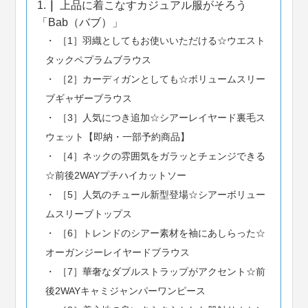
1.
上品に着こなすカジュアル服がそろう
「Bab（バブ）」
［1］羽織としてもお使いいただける☆ウエスト
タックペプラムブラウス
［2］カーディガンとしても☆ボリュームスリー
ブギャザーブラウス
［3］人気につき追加☆シアーレイヤード裏毛ス
ウェット【即納・一部予約商品】
［4］ネックの雰囲気をガラッとチェンジできる
☆前後2WAYプチハイカットソー
［5］人気のチュール新型登場☆シアーボリュー
ムスリーブトップス
［6］トレンドのシアー素材を袖にあしらった☆
オーガンジーレイヤードブラウス
［7］華奢なダブルストラップがアクセント☆前
後2WAYキャミジャンパーワンピース