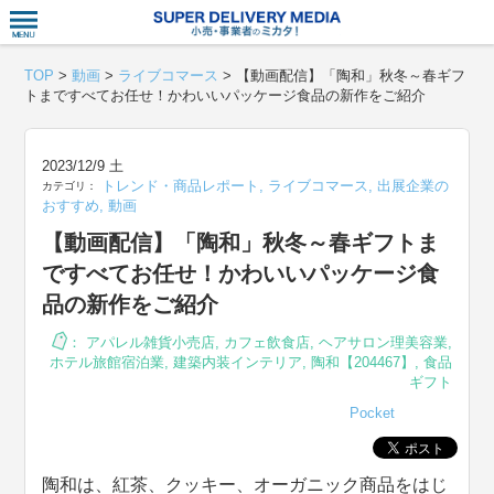
衣食住サー
TOP
>
動画
>
ライブコマース
>
【動画配信】「陶和」秋冬～春ギフ
トまですべてお任せ！かわいいパッケージ食品の新作をご紹介
2023/12/9 土
トレンド・商品レポート
,
ライブコマース
,
出展企業の
カテゴリ：
おすすめ
,
動画
【動画配信】「陶和」秋冬～春ギフトま
ですべてお任せ！かわいいパッケージ食
品の新作をご紹介
：
アパレル雑貨小売店
,
カフェ飲食店
,
ヘアサロン理美容業
,
ホテル旅館宿泊業
,
建築内装インテリア
,
陶和【204467】
,
食品
ギフト
Pocket
陶和は、紅茶、クッキー、オーガニック商品をはじ