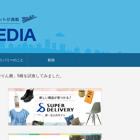
衣食住サービスに携わる小売
リバリーのこと
動画
・プレゼント企画
・調査レポート
ベント・動画告知
ィア掲載
メーカー
ライブコマース
りん糖」5種を試食してみました。