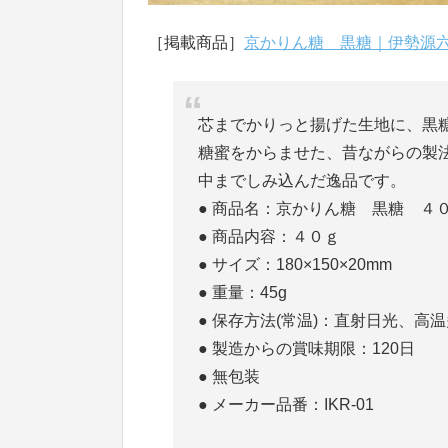
［掲載商品］
京かりん糖 黒糖｜伊勢源
芯までかりっと揚げた生地に、黒
糖蜜をからませた、昔ながらの製
中までしみ込んだ逸品です。
● 商品名：京かりん糖 黒糖 ４
● 商品内容：４０ｇ
● サイズ：180×150×20mm
● 重量：45g
● 保存方法(常温)：直射日光、
● 製造からの賞味期限：120日
● 無包装
● メーカー品番：IKR-01