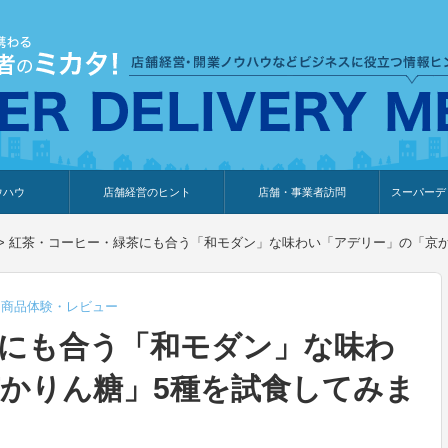
ウハウ
店舗経営のヒント
店舗・事業者訪問
スーパーデ
のり
報
ウェブ集客・販売促進
仕入れ
展示会情報
接客・販売
知識情報
販促カレンダー
集客・販売促進
アパレル店
カフェ・飲食店
ペットサロン
メーカー
他の業種
美容サロン
薬局
観光・ホテル旅館宿泊業
雑貨店
食料品店
SD export
お知らせ
イベント
セミナー
体験型イ
外部メデ
新規出展
>
紅茶・コーヒー・緑茶にも合う「和モダン」な味わい「アデリー」の「京か
,
商品体験・レビュー
にも合う「和モダン」な味わ
かりん糖」5種を試食してみま