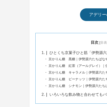
アデリー
目次
[
非表
1.
ひとくち京菓子ひと筋「伊勢源六
京かりん糖 黒糖｜伊勢源六たちばな
京かりん糖 紅茶（アールグレイ）｜
京かりん糖 キャラメル｜伊勢源六た
京かりん糖 ピーナッツ｜伊勢源六た
京かりん糖 シナモン｜伊勢源六たち
2.
いろいろな飲み物と合わせてもバ