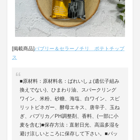
[掲載商品]
バブリー＆セラーノチリ ポテトチップ
ス
■原材料：原材料名：ばれいしょ(遺伝子組み
換えでない)、ひまわり油、スパークリング
ワイン、米粉、砂糖、海塩、白ワイン、スピ
リットビネガー、酵母エキス、唐辛子、玉ね
ぎ、パプリカ／PH調整剤、香料、(一部に小
麦を含む)■保存方法：直射日光、高温多湿を
避け涼しいところに保存して下さい。■パッ