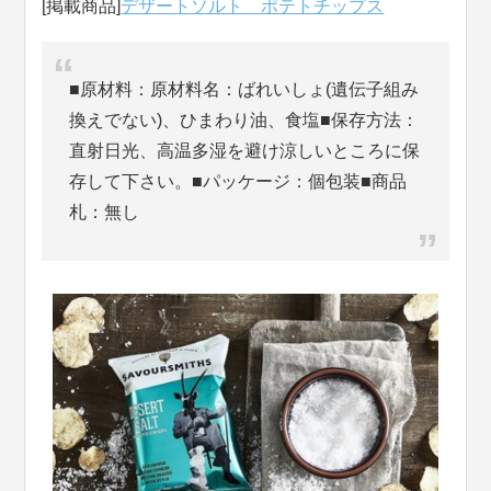
[掲載商品]
デザートソルト ポテトチップス
■原材料：原材料名：ばれいしょ(遺伝子組み
換えでない)、ひまわり油、食塩■保存方法：
直射日光、高温多湿を避け涼しいところに保
存して下さい。■パッケージ：個包装■商品
札：無し