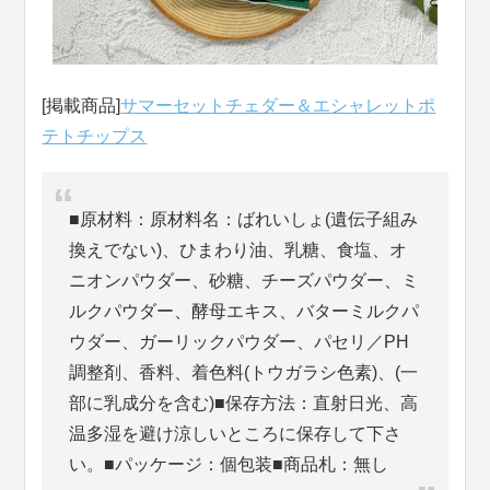
[掲載商品]
サマーセットチェダー＆エシャレットポ
テトチップス
■原材料：原材料名：ばれいしょ(遺伝子組み
換えでない)、ひまわり油、乳糖、食塩、オ
ニオンパウダー、砂糖、チーズパウダー、ミ
ルクパウダー、酵母エキス、バターミルクパ
ウダー、ガーリックパウダー、パセリ／PH
調整剤、香料、着色料(トウガラシ色素)、(一
部に乳成分を含む)■保存方法：直射日光、高
温多湿を避け涼しいところに保存して下さ
い。■パッケージ：個包装■商品札：無し