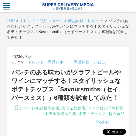
衣食住サー
TOP
>
トレンド・商品レポート
>
商品体験・レビュー
>
パンチのあ
る味わいがクラフトビールやワインにマッチする！スタイリッシュな
ポテトチップス「Savoursmiths（セイバースミス）」6種類を試食し
てみた！
2023/8/9 水
トレンド・商品レポート
,
商品体験・レビュー
カテゴリ：
パンチのある味わいがクラフトビールや
ワインにマッチする！スタイリッシュな
ポテトチップス「Savoursmiths（セイ
バースミス）」6種類を試食してみた！
：
アパレル雑貨小売店
,
カフェ飲食店
,
ヘアサロン理美容業
,
ホテル旅館宿泊業
,
ポテトチップス
,
輸入食品
Pocket