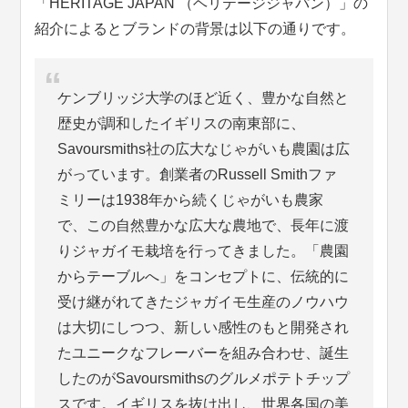
「HERITAGE JAPAN （ヘリテージジャパン）」の
紹介によるとブランドの背景は以下の通りです。
ケンブリッジ大学のほど近く、豊かな自然と
歴史が調和したイギリスの南東部に、
Savoursmiths社の広大なじゃがいも農園は広
がっています。創業者のRussell Smithファ
ミリーは1938年から続くじゃがいも農家
で、この自然豊かな広大な農地で、長年に渡
りジャガイモ栽培を行ってきました。「農園
からテーブルへ」をコンセプトに、伝統的に
受け継がれてきたジャガイモ生産のノウハウ
は大切にしつつ、新しい感性のもと開発され
たユニークなフレーバーを組み合わせ、誕生
したのがSavoursmithsのグルメポテトチップ
スです。イギリスを抜け出し、世界各国の美